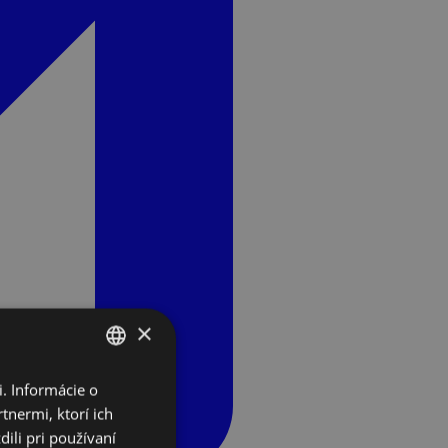
×
. Informácie o
SLOVAK
tnermi, ktorí ich
ENGLISH
ili pri používaní