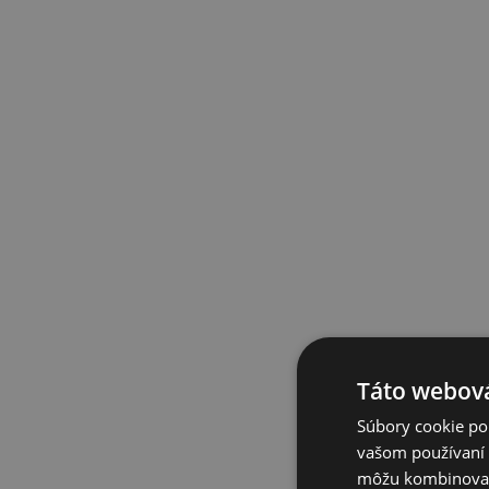
Táto webová
Súbory cookie po
vašom používaní n
môžu kombinovať s