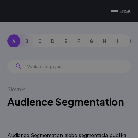
EN
SK
A
B
C
D
E
F
G
H
I
J
Slovník
Audience Segmentation
Audience Segmentation alebo segmentácia publika