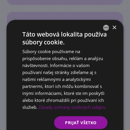
×
Táto webová lokalita používa
súbory cookie.
SLOVAK
Súbory cookie používame na
ENGLISH
prispôsobenie obsahu, reklám a analýzu
návštevnosti. Informácie o vašom
používaní našej stránky zdieľame aj s
ACADEMY
našimi reklamnými a analytickými
AI školenie pre firmy: Načo je dobré a ako
partnermi, ktorí ich môžu kombinovať s
pomôže vašej firme rásť
inými informáciami, ktoré ste im poskytli
alebo ktoré zhromaždili pri používaní ich
služieb.
Zásady ochrany osobných údajov
PRIJAŤ VŠETKO