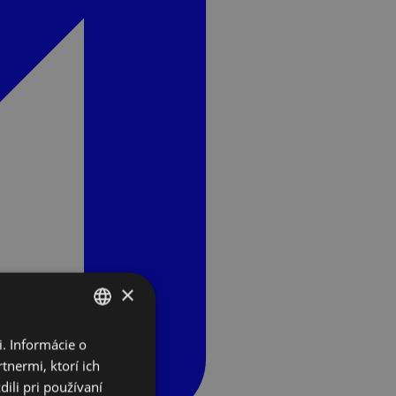
×
. Informácie o
SLOVAK
tnermi, ktorí ich
ENGLISH
ili pri používaní