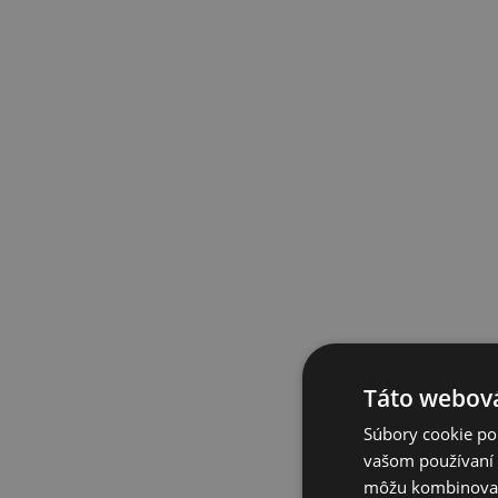
Táto webová
Súbory cookie po
vašom používaní n
môžu kombinovať s