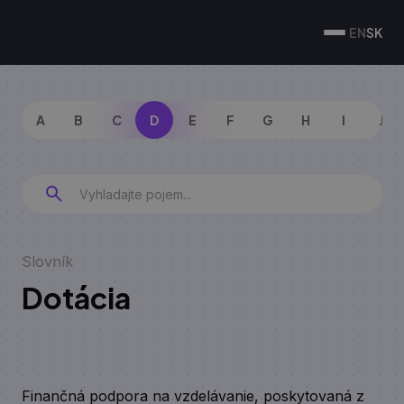
EN
SK
A
B
C
D
E
F
G
H
I
J
Slovník
Dotácia
Finančná podpora na vzdelávanie, poskytovaná z