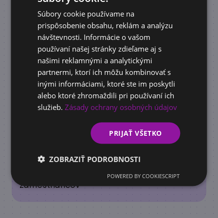
pomôže vašej firme rásť
Súbory cookie používame na
ENGLISH
prispôsobenie obsahu, reklám a analýzu
návštevnosti. Informácie o vašom
používaní našej stránky zdieľame aj s
našimi reklamnými a analytickými
partnermi, ktorí ich môžu kombinovať s
inými informáciami, ktoré ste im poskytli
alebo ktoré zhromaždili pri používaní ich
služieb.
Zásady ochrany osobných údajov
PRIJAŤ VŠETKO
DOTÁCIE
ZOBRAZIŤ PODROBNOSTI
Príspevok na vzdelávanie a rekvalifikáciu
cez úrad práce 2026: kompletný návod, pre
POWERED BY COOKIESCRIPT
zamestnancov