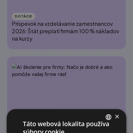
DOTÁCIE
Príspevok na vzdelávanie zamestnancov
2026: Štát preplatí firmám 100 % nákladov
na kurzy
×
Táto webová lokalita používa
ACADEMY
AI školenie pre firmy: Načo je dobré a ako
súbory cookie.
SLOVAK