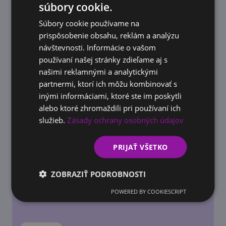
súbory cookie.
SLOVAK
Súbory cookie používame na
ENGLISH
prispôsobenie obsahu, reklám a analýzu
návštevnosti. Informácie o vašom
DOTÁCIE
Príspevok na vzdelávanie zamestnancov
používaní našej stránky zdieľame aj s
2026: Štát preplatí firmám 100 % nákladov
našimi reklamnými a analytickými
na kurzy
partnermi, ktorí ich môžu kombinovať s
inými informáciami, ktoré ste im poskytli
alebo ktoré zhromaždili pri používaní ich
služieb.
Zásady ochrany osobných údajov
PRIJAŤ VŠETKO
ZOBRAZIŤ PODROBNOSTI
POWERED BY COOKIESCRIPT