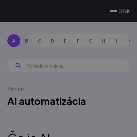
EN
SK
A
B
C
D
E
F
G
H
I
J
Slovník
AI automatizácia