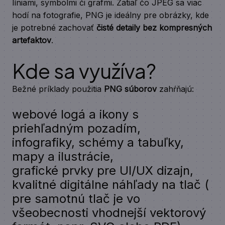
líniami, symbolmi či grafmi. Zatiaľ čo JPEG sa viac
hodí na fotografie, PNG je ideálny pre obrázky, kde
je potrebné zachovať
čisté detaily bez kompresných
artefaktov
.
Kde sa využíva?
Bežné príklady použitia
PNG súborov
zahŕňajú:
webové logá a ikony s
priehľadným pozadím,
infografiky, schémy a tabuľky,
mapy a ilustrácie,
grafické prvky pre UI/UX dizajn,
kvalitné digitálne náhľady na tlač (
pre samotnú tlač je vo
všeobecnosti vhodnejší vektorový