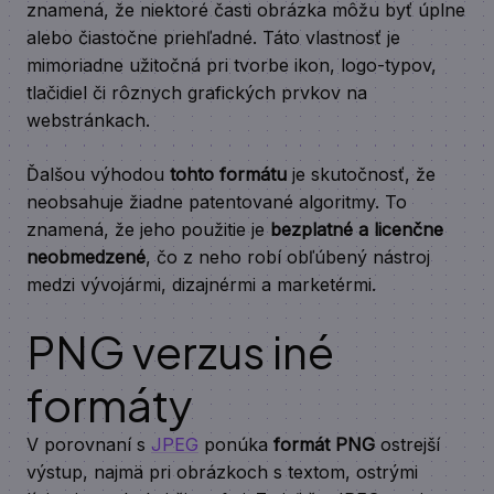
znamená, že niektoré časti obrázka môžu byť úplne
alebo čiastočne priehľadné. Táto vlastnosť je
mimoriadne užitočná pri tvorbe ikon, logo-typov,
tlačidiel či rôznych grafických prvkov na
webstránkach.
Ďalšou výhodou
tohto formátu
je skutočnosť, že
neobsahuje žiadne patentované algoritmy. To
znamená, že jeho použitie je
bezplatné a licenčne
neobmedzené
, čo z neho robí obľúbený nástroj
medzi vývojármi, dizajnérmi a marketérmi.
PNG verzus iné
formáty
V porovnaní s
JPEG
ponúka
formát PNG
ostrejší
výstup, najmä pri obrázkoch s textom, ostrými