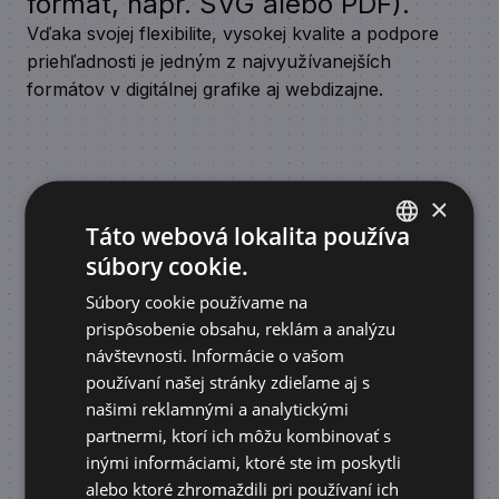
formát, napr. SVG alebo PDF).
Vďaka svojej flexibilite, vysokej kvalite a podpore
priehľadnosti je jedným z najvyužívanejších
formátov v digitálnej grafike aj webdizajne.
×
Podobné články
Táto webová lokalita používa
súbory cookie.
SLOVAK
Zobraziť všetky články
Súbory cookie používame na
ENGLISH
prispôsobenie obsahu, reklám a analýzu
návštevnosti. Informácie o vašom
používaní našej stránky zdieľame aj s
našimi reklamnými a analytickými
partnermi, ktorí ich môžu kombinovať s
inými informáciami, ktoré ste im poskytli
alebo ktoré zhromaždili pri používaní ich