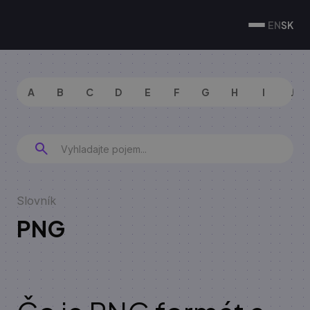
EN
SK
A
B
C
D
E
F
G
H
I
J
Slovník
PNG