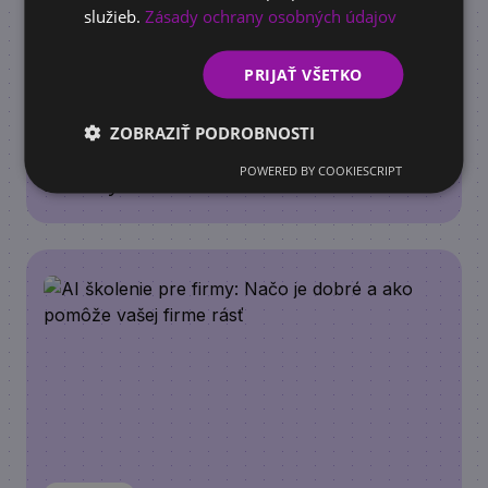
služieb.
Zásady ochrany osobných údajov
PRIJAŤ VŠETKO
DOTÁCIE
Príspevok na vzdelávanie zamestnancov
ZOBRAZIŤ PODROBNOSTI
2026: Štát preplatí firmám 100 % nákladov
POWERED BY COOKIESCRIPT
na kurzy