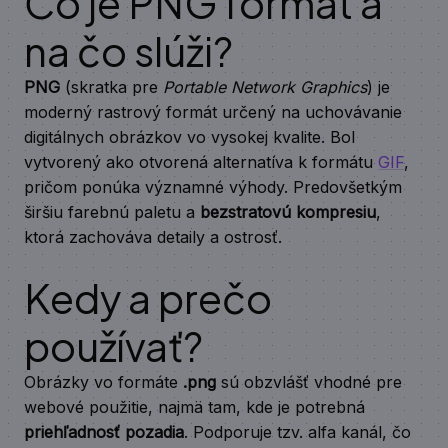
Čo je PNG formát a
na čo slúži?
PNG
(skratka pre
Portable Network Graphics
) je
moderný rastrový formát určený na uchovávanie
digitálnych obrázkov vo vysokej kvalite. Bol
vytvorený ako otvorená alternatíva k formátu
GIF
,
pričom ponúka významné výhody. Predovšetkým
širšiu farebnú paletu a
bezstratovú kompresiu
,
ktorá zachováva detaily a ostrosť.
Kedy a prečo
používať?
Obrázky vo formáte
.png
sú obzvlášť vhodné pre
webové použitie, najmä tam, kde je potrebná
priehľadnosť pozadia
. Podporuje tzv. alfa kanál, čo