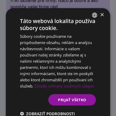
×
Táto webová lokalita používa
súbory cookie.
SLOVAK
Súbory cookie používame na
ENGLISH
prispôsobenie obsahu, reklám a analýzu
návštevnosti. Informácie o vašom
ACADEMY
používaní našej stránky zdieľame aj s
AI školenie pre firmy: Načo je dobré a ako
našimi reklamnými a analytickými
pomôže vašej firme rásť
partnermi, ktorí ich môžu kombinovať s
inými informáciami, ktoré ste im poskytli
alebo ktoré zhromaždili pri používaní ich
služieb.
Zásady ochrany osobných údajov
PRIJAŤ VŠETKO
ZOBRAZIŤ PODROBNOSTI