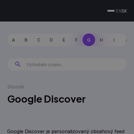
EN
SK
A
B
C
D
E
F
G
H
I
J
Slovník
Google Discover
Google Discover je personalizovaný obsahový feed