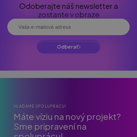
Odoberajte náš newsletter a
zostante v obraze
Odberať
HĽADÁME SPOLUPRÁCU!
Máte víziu na nový projekt?
Sme pripravení na
spoluprácu!