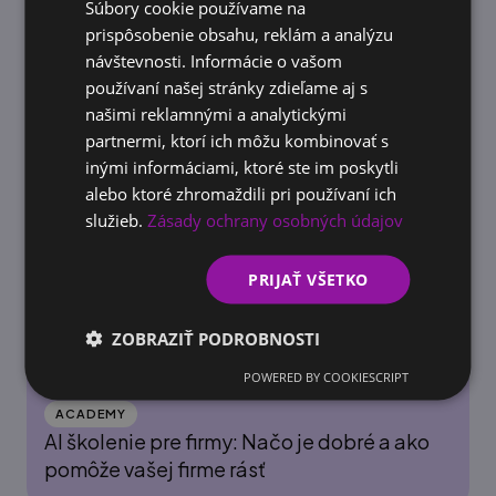
Súbory cookie používame na
ENGLISH
DOTÁCIE
prispôsobenie obsahu, reklám a analýzu
Príspevok na vzdelávanie zamestnancov
návštevnosti. Informácie o vašom
2026: Štát preplatí firmám 100 % nákladov
používaní našej stránky zdieľame aj s
na kurzy
našimi reklamnými a analytickými
partnermi, ktorí ich môžu kombinovať s
inými informáciami, ktoré ste im poskytli
alebo ktoré zhromaždili pri používaní ich
služieb.
Zásady ochrany osobných údajov
PRIJAŤ VŠETKO
ZOBRAZIŤ PODROBNOSTI
POWERED BY COOKIESCRIPT
ACADEMY
AI školenie pre firmy: Načo je dobré a ako
pomôže vašej firme rásť