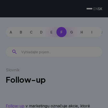
EN
SK
A
B
C
D
E
F
G
H
I
J
Slovník
Follow-up
Follow-up
v marketingu označuje akcie, ktoré