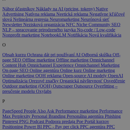
Nábor účastníkov
Náklady na AI (pricing, tokeny)
Native
Advertising
Natívna reklama
Neetická reklama
Negatívne kľúčové
slová
Nelineárna regresia
Neuromarketing
Neurónová sieť
Newsletter
Nezisková organizácia
NFC
Niche Community SEO
NLP – spracovanie prirodzeného jazyka
No-code / Low-code
Nonprofit marketing
NotebookLM
Notifikácia
Nová kvalifikácia
O
Obsah kurzu
Ochrana dát pri používaní AI
Odborná skúška
Off-
page SEO
Offline marketing
Offline marketing
Omnichannel
Content Hub
Omnichannel Experience
Omnichannel Marketing
On-page SEO
Online agentúra
Online kurz
Online marketing
Online marketing
OOH reklama
Open-source AI modely
OpenAI
Optimalizácia
Orezové značky
Organická návštevnosť
Osvedčenie
Outdoor marketing (OOH)
Outscraper
Outsource
Overfitting –
preučenie modelu
Oxylabs
P
PageSpeed
People Also Ask
Performance marketing
Performance
Max
Perplexity
Personal Branding
Personálna agentúra
Phishing
Pinterest
PNG
Podcast
Podpora predaja
Poe
Portál kurzov
Positioning
Power BI
PPC - Pay per click
PPC agentúra
PPC