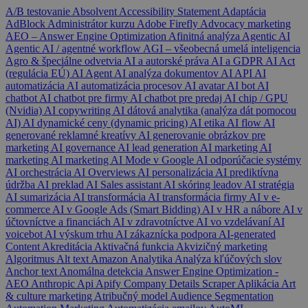
A/B testovanie
Absolvent
Accessibility Statement
Adaptácia
AdBlock
Administrátor kurzu
Adobe Firefly
Advocacy marketing
AEO – Answer Engine Optimization
Afinitná analýza
Agentic AI
Agentic AI / agentné workflow
AGI – všeobecná umelá inteligencia
Agro & špeciálne odvetvia
AI a autorské práva
AI a GDPR
AI Act
(regulácia EÚ)
AI Agent
AI analýza dokumentov
AI API
AI
automatizácia
AI automatizácia procesov
AI avatar
AI bot
AI
chatbot
AI chatbot pre firmy
AI chatbot pre predaj
AI chip / GPU
(Nvidia)
AI copywriting
AI dátová analytika (analýza dát pomocou
AI)
AI dynamické ceny (dynamic pricing)
AI etika
AI flow
AI
generované reklamné kreatívy
AI generovanie obrázkov pre
marketing
AI governance
AI lead generation
AI marketing
AI
marketing
AI marketing
AI Mode v Google
AI odporúčacie systémy
AI orchestrácia
AI Overviews
AI personalizácia
AI prediktívna
údržba
AI preklad
AI Sales assistant
AI skóring leadov
AI stratégia
AI sumarizácia
AI transformácia
AI transformácia firmy
AI v e-
commerce
AI v Google Ads (Smart Bidding)
AI v HR a nábore
AI v
účtovníctve a financiách
AI v zdravotníctve
AI vo vzdelávaní
AI
voicebot
AI výskum trhu
AI zákaznícka podpora
AI-generated
Content
Akreditácia
Aktivačná funkcia
Akvizičný marketing
Algoritmus
Alt text
Amazon
Analytika
Analýza kľúčových slov
Anchor text
Anomálna detekcia
Answer Engine Optimization -
AEO
Anthropic
Api
Apify Company Details Scraper
Aplikácia
Art
& culture marketing
Atribučný model
Audience Segmentation