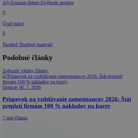
AI)
Zoznam firiem
Zvýšenie predaja
Ú
Úrad práce
Š
Školiteľ
Študijný materiál
Podobné články
Zobraziť všetky články
Dotácie
30. 7. 2026
Príspevok na vzdelávanie zamestnancov 2026: Štát
preplatí firmám 100 % nákladov na kurzy
7 min čítania