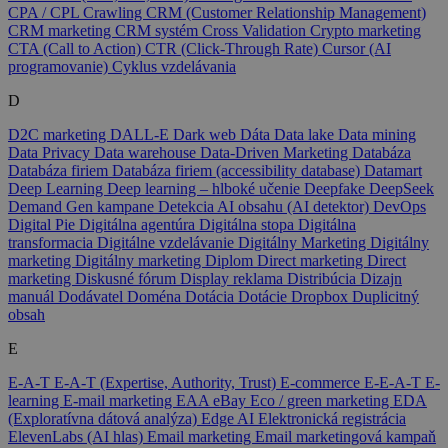
CPA / CPL
Crawling
CRM (Customer Relationship Management)
CRM marketing
CRM systém
Cross Validation
Crypto marketing
CTA (Call to Action)
CTR (Click-Through Rate)
Cursor (AI
programovanie)
Cyklus vzdelávania
D
D2C marketing
DALL-E
Dark web
Dáta
Data lake
Data mining
Data Privacy
Data warehouse
Data-Driven Marketing
Databáza
Databáza firiem
Databáza firiem (accessibility database)
Datamart
Deep Learning
Deep learning – hlboké učenie
Deepfake
DeepSeek
Demand Gen kampane
Detekcia AI obsahu (AI detektor)
DevOps
Digital Pie
Digitálna agentúra
Digitálna stopa
Digitálna
transformacia
Digitálne vzdelávanie
Digitálny Marketing
Digitálny
marketing
Digitálny marketing
Diplom
Direct marketing
Direct
marketing
Diskusné fórum
Display reklama
Distribúcia
Dizajn
manuál
Dodávatel
Doména
Dotácia
Dotácie
Dropbox
Duplicitný
obsah
E
E-A-T
E-A-T (Expertise, Authority, Trust)
E-commerce
E-E-A-T
E-
learning
E-mail marketing
EAA
eBay
Eco / green marketing
EDA
(Exploratívna dátová analýza)
Edge AI
Elektronická registrácia
ElevenLabs (AI hlas)
Email marketing
Email marketingová kampaň