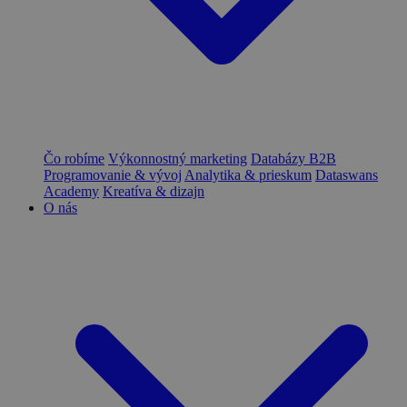
Čo robíme
Výkonnostný marketing
Databázy B2B
Programovanie & vývoj
Analytika & prieskum
Dataswans
Academy
Kreatíva & dizajn
O nás