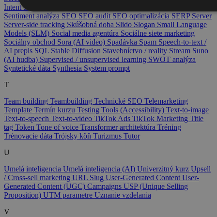
Intent
Sémantické SEO
Sémantické vyhľadávanie
Seminár
Sentiment analýza
SEO
SEO audit
SEO optimalizácia
SERP
Server
Server-side tracking
Skúšobná doba
Slido
Slogan
Small Language
Models (SLM)
Social media agentúra
Sociálne siete marketing
Sociálny obchod
Sora (AI video)
Spadávka
Spam
Speech-to-text /
AI prepis
SQL
Stable Diffusion
Stavebníctvo / reality
Stream
Suno
(AI hudba)
Supervised / unsupervised learning
SWOT analýza
Syntetické dáta
Synthesia
System prompt
T
Team building
Teambuilding
Technické SEO
Telemarketing
Template
Termín kurzu
Testing Tools (Accessibility)
Text-to-image
Text-to-speech
Text-to-video
TikTok Ads
TikTok Marketing
Title
tag
Token
Tone of voice
Transformer architektúra
Tréning
Trénovacie dáta
Trójsky kôň
Turizmus
Tutor
U
Umelá inteligencia
Umelá inteligencia (AI)
Univerzitný kurz
Upsell
/ Cross-sell marketing
URL Slug
User-Generated Content
User-
Generated Content (UGC) Campaigns
USP (Unique Selling
Proposition)
UTM parametre
Uznanie vzdelania
V