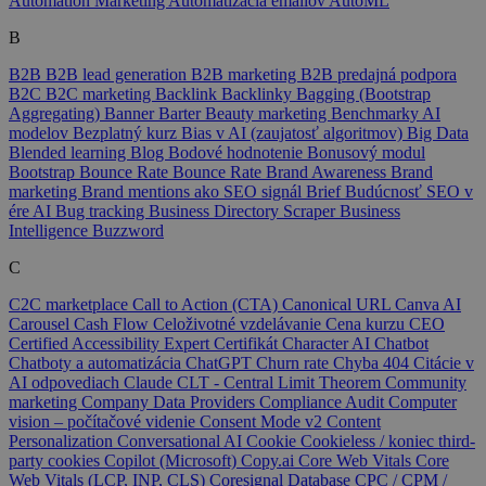
Automation Marketing
Automatizácia emailov
AutoML
B
B2B
B2B lead generation
B2B marketing
B2B predajná podpora
B2C
B2C marketing
Backlink
Backlinky
Bagging (Bootstrap
Aggregating)
Banner
Barter
Beauty marketing
Benchmarky AI
modelov
Bezplatný kurz
Bias v AI (zaujatosť algoritmov)
Big Data
Blended learning
Blog
Bodové hodnotenie
Bonusový modul
Bootstrap
Bounce Rate
Bounce Rate
Brand Awareness
Brand
marketing
Brand mentions ako SEO signál
Brief
Budúcnosť SEO v
ére AI
Bug tracking
Business Directory Scraper
Business
Intelligence
Buzzword
C
C2C marketplace
Call to Action (CTA)
Canonical URL
Canva AI
Carousel
Cash Flow
Celoživotné vzdelávanie
Cena kurzu
CEO
Certified Accessibility Expert
Certifikát
Character AI
Chatbot
Chatboty a automatizácia
ChatGPT
Churn rate
Chyba 404
Citácie v
AI odpovediach
Claude
CLT - Central Limit Theorem
Community
marketing
Company Data Providers
Compliance Audit
Computer
vision – počítačové videnie
Consent Mode v2
Content
Personalization
Conversational AI
Cookie
Cookieless / koniec third-
party cookies
Copilot (Microsoft)
Copy.ai
Core Web Vitals
Core
Web Vitals (LCP, INP, CLS)
Coresignal Database
CPC / CPM /