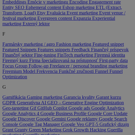
Embeddings
Emócie v marketingu
Encoding
Engagement rate
Entity SEO
Ephemeral content
Eshop marketing
ETL (Extract,
Transform, Load)
Etsy
Evaluácia
Event marketing
Event venue /
festival marketing
Evergreen content
Expanzia
Experiential
marketing
Externý lektor
F
Farmársky marketing / agro
Fashion marketing
Featured snippet
Featured Snippets
Features snippets
Feedback
Finančný príspevok
Finančný sektor
Fine-tuning
FinTech marketing
Firemná identita
Firemný kurz
Firma špecializovaná na prístupnosť
First-party data
Focus Group
Follow-up
Freelancer / personal branding marketing
Freemium Model
Frekvencia
Funkčné zručnosti
Funnel
Funnel
Optimization
G
Gamifikácia
Gaming marketing
Garancia kvality
Garant kurzu
GDPR
Generatívna AI
GEO – Generative Engine Optimization
Geo-targeting
Gif
GitHub Copilot
Google ads
Google Analytics
Google Analytics 4
Google Business Profile
Google Core Update
Google Discover
Google Gemini
Google reklamy
Google Search
Console
Google Tag Manager
Google Veo
GPT-5
Grafický dizajn
Grant
Granty
Green Marketing
Grok
Growth Hacking
Guerilla