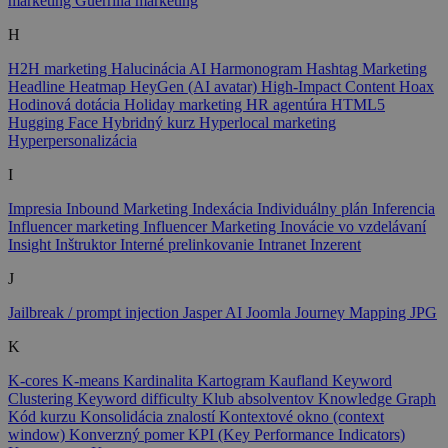
marketing
Guerrilla marketing
H
H2H marketing
Halucinácia AI
Harmonogram
Hashtag Marketing
Headline
Heatmap
HeyGen (AI avatar)
High-Impact Content
Hoax
Hodinová dotácia
Holiday marketing
HR agentúra
HTML5
Hugging Face
Hybridný kurz
Hyperlocal marketing
Hyperpersonalizácia
I
Impresia
Inbound Marketing
Indexácia
Individuálny plán
Inferencia
Influencer marketing
Influencer Marketing
Inovácie vo vzdelávaní
Insight
Inštruktor
Interné prelinkovanie
Intranet
Inzerent
J
Jailbreak / prompt injection
Jasper AI
Joomla
Journey Mapping
JPG
K
K-cores
K-means
Kardinalita
Kartogram
Kaufland
Keyword
Clustering
Keyword difficulty
Klub absolventov
Knowledge Graph
Kód kurzu
Konsolidácia znalostí
Kontextové okno (context
window)
Konverzný pomer
KPI (Key Performance Indicators)