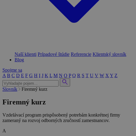
Naší klienti
Prípadové štúdie
Referencie
Klientský slovník
Blog
Spojme sa
A
B
C
D
E
F
G
H
I
J
K
L
M
N
O
P
Q
R
S
T
U
V
W
X
Y
Z
Slovník
Firemný kurz
Firemný kurz
Vzdelávací program prispôsobený potrebám konkrétnej firmy
zameraný na rozvoj odborných zručností zamestnancov.
A