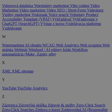
Vektorová databáza
Veterinárny marketing
Vibe coding
Video
Marketing
Video marketing
Video SEO / Short-Form
Videokurz
Virálny marketing
Vodoznak
Voice search
Voluntary Product
Accessibility Template (VPAT)
Vyhľadávač
Vyhľadávanie v
ChatGPT (SearchGPT)
Výstup z kurzu
Vzdelávacia platforma
Vzdelávanie
W
Watermarking AI obsahu
WCAG
Web Analytics
Web scraping
Web
stránka
Webinár
Windsurf / AI editory kódu
Workflow
automatizácia (Make, Zapier, n8n)
X
XML
XML sitemap
Y
YouTube
YouTube Analytics
Z
Záujemca
Záverečná skúška
Zdravie & služby
Zero-Click Search
Zero-Click Searches
Zmluva o kurze
Zodpovedná AI (Responsible