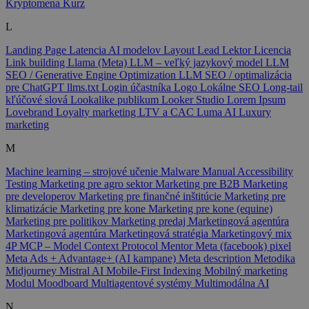
Kryptomena
Kurz
L
Landing Page
Latencia AI modelov
Layout
Lead
Lektor
Licencia
Link building
Llama (Meta)
LLM – veľký jazykový model
LLM
SEO / Generative Engine Optimization
LLM SEO / optimalizácia
pre ChatGPT
llms.txt
Login účastníka
Logo
Lokálne SEO
Long-tail
kľúčové slová
Lookalike publikum
Looker Studio
Lorem Ipsum
Lovebrand
Loyalty marketing
LTV a CAC
Luma AI
Luxury
marketing
M
Machine learning – strojové učenie
Malware
Manual Accessibility
Testing
Marketing pre agro sektor
Marketing pre B2B
Marketing
pre developerov
Marketing pre finančné inštitúcie
Marketing pre
klimatizácie
Marketing pre kone
Marketing pre kone (equine)
Marketing pre politikov
Marketing predaj
Marketingová agentúra
Marketingová agentúra
Marketingová stratégia
Marketingový mix
4P
MCP – Model Context Protocol
Mentor
Meta (facebook) pixel
Meta Ads + Advantage+ (AI kampane)
Meta description
Metodika
Midjourney
Mistral AI
Mobile-First Indexing
Mobilný marketing
Modul
Moodboard
Multiagentové systémy
Multimodálna AI
N