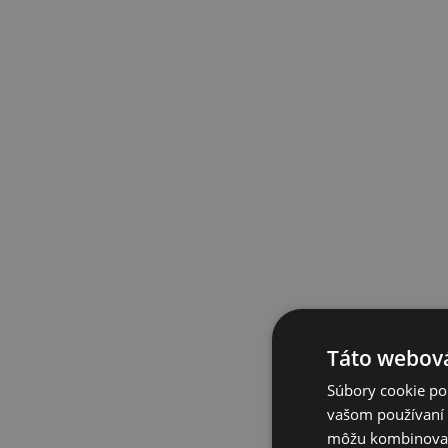
Táto webová
Súbory cookie po
vašom používaní n
môžu kombinovať s