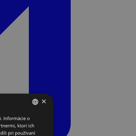
×
. Informácie o
SLOVAK
tnermi, ktorí ich
ENGLISH
ili pri používaní