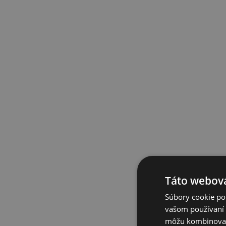
Táto webová
Súbory cookie po
vašom používaní n
môžu kombinovať s