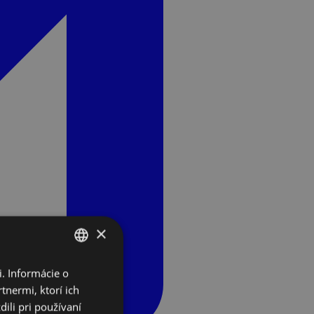
×
. Informácie o
SLOVAK
tnermi, ktorí ich
ENGLISH
ili pri používaní