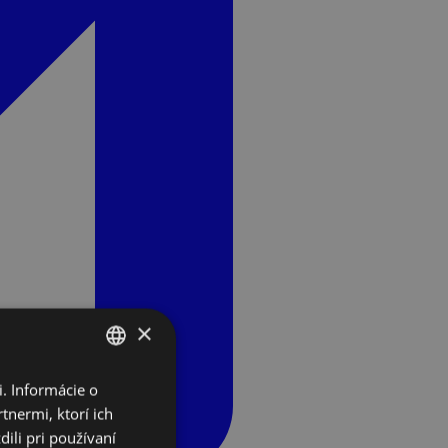
×
. Informácie o
SLOVAK
tnermi, ktorí ich
ENGLISH
ili pri používaní