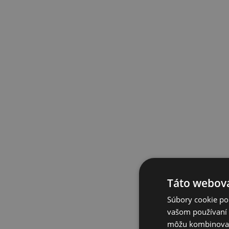
Táto webová
Súbory cookie po
vašom používaní n
môžu kombinovať s