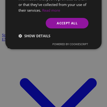
or that they’ve collected from your use of
Klientský slovník
their services.
Read more
Strácate sa v odborných výrazoch a máte dotazy? Všetko
nájdete tu.
ACCEPT ALL
Blog
Spojme sa
SHOW DETAILS
EN
SK
POWERED BY COOKIESCRIPT
Čo robíme