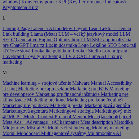
window)
Konverzný pomer
KPI (Key Performance Indicators)
Kryptomena
Kurz
L
Landing Page
Latencia AI modelov
Layout
Lead
Lektor
Licencia
Link building
Llama (Meta)
LLM – veľký jazykový model
LLM
SEO / Generative Engine Optimization
LLM SEO / optimalizácia
pre ChatGPT
llms.txt
Login účastníka
Logo
Lokálne SEO
Long-tail
kľúčové slová
Lookalike publikum
Looker Studio
Lorem Ipsum
Lovebrand
Loyalty marketing
LTV a CAC
Luma AI
Luxury
marketing
M
Machine learning – strojové učenie
Malware
Manual Accessibility
Testing
Marketing pre agro sektor
Marketing pre B2B
Marketing
pre developerov
Marketing pre finančné inštitúcie
Marketing pre
klimatizácie
Marketing pre kone
Marketing pre kone (equine)
Marketing pre politikov
Marketing predaj
Marketingová agentúra
Marketingová agentúra
Marketingová stratégia
Marketingový mix
4P
MCP – Model Context Protocol
Mentor
Meta (facebook) pixel
Meta Ads + Advantage+ (AI kampane)
Meta description
Metodika
Midjourney
Mistral AI
Mobile-First Indexing
Mobilný marketing
Modul
Moodboard
Multiagentové systémy
Multimodálna AI