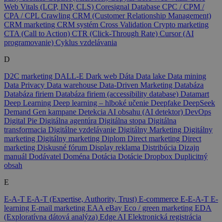
Web Vitals (LCP, INP, CLS)
Coresignal Database
CPC / CPM /
CPA / CPL
Crawling
CRM (Customer Relationship Management)
CRM marketing
CRM systém
Cross Validation
Crypto marketing
CTA (Call to Action)
CTR (Click-Through Rate)
Cursor (AI
programovanie)
Cyklus vzdelávania
D
D2C marketing
DALL-E
Dark web
Dáta
Data lake
Data mining
Data Privacy
Data warehouse
Data-Driven Marketing
Databáza
Databáza firiem
Databáza firiem (accessibility database)
Datamart
Deep Learning
Deep learning – hlboké učenie
Deepfake
DeepSeek
Demand Gen kampane
Detekcia AI obsahu (AI detektor)
DevOps
Digital Pie
Digitálna agentúra
Digitálna stopa
Digitálna
transformacia
Digitálne vzdelávanie
Digitálny Marketing
Digitálny
marketing
Digitálny marketing
Diplom
Direct marketing
Direct
marketing
Diskusné fórum
Display reklama
Distribúcia
Dizajn
manuál
Dodávatel
Doména
Dotácia
Dotácie
Dropbox
Duplicitný
obsah
E
E-A-T
E-A-T (Expertise, Authority, Trust)
E-commerce
E-E-A-T
E-
learning
E-mail marketing
EAA
eBay
Eco / green marketing
EDA
(Exploratívna dátová analýza)
Edge AI
Elektronická registrácia