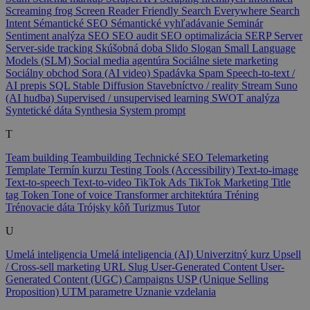
Screaming frog
Screen Reader Friendly
Search Everywhere
Search
Intent
Sémantické SEO
Sémantické vyhľadávanie
Seminár
Sentiment analýza
SEO
SEO audit
SEO optimalizácia
SERP
Server
Server-side tracking
Skúšobná doba
Slido
Slogan
Small Language
Models (SLM)
Social media agentúra
Sociálne siete marketing
Sociálny obchod
Sora (AI video)
Spadávka
Spam
Speech-to-text /
AI prepis
SQL
Stable Diffusion
Stavebníctvo / reality
Stream
Suno
(AI hudba)
Supervised / unsupervised learning
SWOT analýza
Syntetické dáta
Synthesia
System prompt
T
Team building
Teambuilding
Technické SEO
Telemarketing
Template
Termín kurzu
Testing Tools (Accessibility)
Text-to-image
Text-to-speech
Text-to-video
TikTok Ads
TikTok Marketing
Title
tag
Token
Tone of voice
Transformer architektúra
Tréning
Trénovacie dáta
Trójsky kôň
Turizmus
Tutor
U
Umelá inteligencia
Umelá inteligencia (AI)
Univerzitný kurz
Upsell
/ Cross-sell marketing
URL Slug
User-Generated Content
User-
Generated Content (UGC) Campaigns
USP (Unique Selling
Proposition)
UTM parametre
Uznanie vzdelania