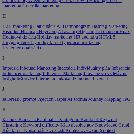
Grant
Granty
Green Marketing
Grok
Growth Hacking
Guerilla
marketing
Guerrilla marketing
H
H2H marketing
Halucinácia AI
Harmonogram
Hashtag Marketing
Headline
Heatmap
HeyGen (AI avatar)
High-Impact Content
Hoax
Hodinová dotácia
Holiday marketing
HR agentúra
HTML5
Hugging Face
Hybridný kurz
Hyperlocal marketing
Hyperpersonalizácia
I
Impresia
Inbound Marketing
Indexácia
Individuálny plán
Inferencia
Influencer marketing
Influencer Marketing
Inovácie vo vzdelávaní
Insight
Inštruktor
Interné prelinkovanie
Intranet
Inzerent
J
Jailbreak / prompt injection
Jasper AI
Joomla
Journey Mapping
JPG
K
K-cores
K-means
Kardinalita
Kartogram
Kaufland
Keyword
Clustering
Keyword difficulty
Klub absolventov
Knowledge Graph
Kód kurzu
Konsolidácia znalostí
Kontextové okno (context