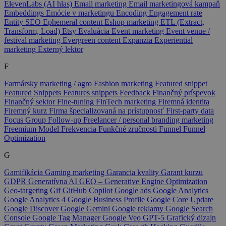
ElevenLabs (AI hlas)
Email marketing
Email marketingová kampaň
Embeddings
Emócie v marketingu
Encoding
Engagement rate
Entity SEO
Ephemeral content
Eshop marketing
ETL (Extract,
Transform, Load)
Etsy
Evaluácia
Event marketing
Event venue /
festival marketing
Evergreen content
Expanzia
Experiential
marketing
Externý lektor
F
Farmársky marketing / agro
Fashion marketing
Featured snippet
Featured Snippets
Features snippets
Feedback
Finančný príspevok
Finančný sektor
Fine-tuning
FinTech marketing
Firemná identita
Firemný kurz
Firma špecializovaná na prístupnosť
First-party data
Focus Group
Follow-up
Freelancer / personal branding marketing
Freemium Model
Frekvencia
Funkčné zručnosti
Funnel
Funnel
Optimization
G
Gamifikácia
Gaming marketing
Garancia kvality
Garant kurzu
GDPR
Generatívna AI
GEO – Generative Engine Optimization
Geo-targeting
Gif
GitHub Copilot
Google ads
Google Analytics
Google Analytics 4
Google Business Profile
Google Core Update
Google Discover
Google Gemini
Google reklamy
Google Search
Console
Google Tag Manager
Google Veo
GPT-5
Grafický dizajn