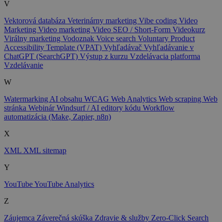
V
Vektorová databáza
Veterinárny marketing
Vibe coding
Video
Marketing
Video marketing
Video SEO / Short-Form
Videokurz
Virálny marketing
Vodoznak
Voice search
Voluntary Product
Accessibility Template (VPAT)
Vyhľadávač
Vyhľadávanie v
ChatGPT (SearchGPT)
Výstup z kurzu
Vzdelávacia platforma
Vzdelávanie
W
Watermarking AI obsahu
WCAG
Web Analytics
Web scraping
Web
stránka
Webinár
Windsurf / AI editory kódu
Workflow
automatizácia (Make, Zapier, n8n)
X
XML
XML sitemap
Y
YouTube
YouTube Analytics
Z
Záujemca
Záverečná skúška
Zdravie & služby
Zero-Click Search