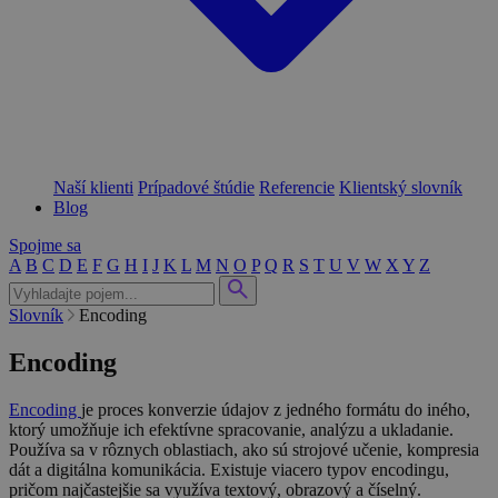
Naší klienti
Prípadové štúdie
Referencie
Klientský slovník
Blog
Spojme sa
A
B
C
D
E
F
G
H
I
J
K
L
M
N
O
P
Q
R
S
T
U
V
W
X
Y
Z
Slovník
Encoding
Encoding
Encoding
je proces konverzie údajov z jedného formátu do iného,
ktorý umožňuje ich efektívne spracovanie, analýzu a ukladanie.
Používa sa v rôznych oblastiach, ako sú strojové učenie, kompresia
dát a digitálna komunikácia. Existuje viacero typov encodingu,
pričom najčastejšie sa využíva textový, obrazový a číselný.