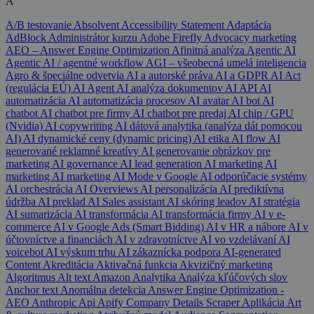
A
A/B testovanie
Absolvent
Accessibility Statement
Adaptácia
AdBlock
Administrátor kurzu
Adobe Firefly
Advocacy marketing
AEO – Answer Engine Optimization
Afinitná analýza
Agentic AI
Agentic AI / agentné workflow
AGI – všeobecná umelá inteligencia
Agro & špeciálne odvetvia
AI a autorské práva
AI a GDPR
AI Act
(regulácia EÚ)
AI Agent
AI analýza dokumentov
AI API
AI
automatizácia
AI automatizácia procesov
AI avatar
AI bot
AI
chatbot
AI chatbot pre firmy
AI chatbot pre predaj
AI chip / GPU
(Nvidia)
AI copywriting
AI dátová analytika (analýza dát pomocou
AI)
AI dynamické ceny (dynamic pricing)
AI etika
AI flow
AI
generované reklamné kreatívy
AI generovanie obrázkov pre
marketing
AI governance
AI lead generation
AI marketing
AI
marketing
AI marketing
AI Mode v Google
AI odporúčacie systémy
AI orchestrácia
AI Overviews
AI personalizácia
AI prediktívna
údržba
AI preklad
AI Sales assistant
AI skóring leadov
AI stratégia
AI sumarizácia
AI transformácia
AI transformácia firmy
AI v e-
commerce
AI v Google Ads (Smart Bidding)
AI v HR a nábore
AI v
účtovníctve a financiách
AI v zdravotníctve
AI vo vzdelávaní
AI
voicebot
AI výskum trhu
AI zákaznícka podpora
AI-generated
Content
Akreditácia
Aktivačná funkcia
Akvizičný marketing
Algoritmus
Alt text
Amazon
Analytika
Analýza kľúčových slov
Anchor text
Anomálna detekcia
Answer Engine Optimization -
AEO
Anthropic
Api
Apify Company Details Scraper
Aplikácia
Art