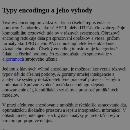
Typy encodingu a jeho výhody
Textový encoding prevádza znaky na číselné reprezentácie
pomocou štandardov, ako sú ASCII alebo UTF-8, čím zabezpečuje
kompatibilitu textových údajov v rôznych systémoch. Obrazový
encoding redukuje dáta pri spracovaní obrázkov a videa, pričom
formáty ako JPEG alebo PNG umožňujú efektívne ukladanie
vizuálneho obsahu. Číselný encoding transformuje kategóriové
údaje na číselné hodnoty, čo zjednodušuje ich spracovanie v
algoritmoch
strojového učenia.
Jednou z hlavných výhod encodingu je možnosť konverzie rôznych
typov
dát
do číselnej podoby. Algoritmy umelej inteligencie a
analytické systémy dokážu efektívne pracovať práve s číselnými
hodnotami. Správne zvolená metóda encodingu zlepšuje
porozumenie dát, identifikáciu vzťahov a presnosť predikčných
modelov.
V praxi efektívne encodovanie umožňuje rýchlejšie spracovanie dát,
optimalizáciu úložného priestoru a lepšiu interpretáciu informácií. V
oblasti umelej inteligencie a big data analýzy je preto kľúčovým
krokom pri príprave údajov.