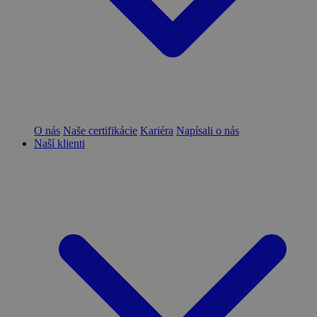
O nás
Naše certifikácie
Kariéra
Napísali o nás
Naší klienti