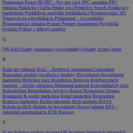
Positioning
Power BI
PPC - Pay per click
PPC agentúra
PPC
reklama
Praktická výučba
Predaj vecí
Predictive Search
Predikcia v
marketingu
Prediktívna analytika
Prednášajúci
Presmerovanie 301
Príspevok na rekvalifikáciu
Prístupnosť - Accessibility
Programatická reklama
Prompt
Prompt engineering
Psychická
hygiena
Python v dátovej analýze
Q
QR kód
Quality Assurance (Accessibility)
Quality Score
Quota
R
Rada pre reklamu
RAG – Retrieval-Augmented Generation
Reasoning modely (uvažujúce modely)
Recruitment
Recruitment
marketing
Refresher kurz
Registrácia
Regresia
Reinforcement
learning – učenie odmenou
Reklamná kampaň
Rekvalifikačný kurz
Remarketing
Remediation Services
Report
Responsive Design
Restaurant & gastro marketing
Retail marketing
Retargeting
Retencia marketing
Režim inkognito
Rich snippets
ROAS
Robots.txt
ROI (Return on Investment)
Rozvoj talentu
RPA –
robotická automatizácia
RTB
Runway
S
Scam
Schema markup
ScraperAPI
Scraping firemných informácií