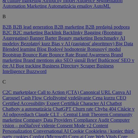
& culture marketing
Atribučný model
Audience Segmentation
Automation Marketing
Automatizácia emailov
AutoML
B
B2B
B2B lead generation
B2B marketing
B2B predajná podpora
B2C
B2C marketing
Backlink
Backlinky
Bagging (Bootstrap
Aggregating)
Banner
Barter
Beauty marketing
Benchmarky AI
modelov
Bezplatný kurz
Bias v AI (zaujatosť algoritmov)
Big Data
Blended learning
Blog
Bodové hodnotenie
Bonusový modul
Bootstrap
Bounce Rate
Bounce Rate
Brand Awareness
Brand
marketing
Brand mentions ako SEO signál
Brief
Budúcnosť SEO v
ére AI
Bug tracking
Business Directory Scraper
Business
Intelligence
Buzzword
C
C2C marketplace
Call to Action (CTA)
Canonical URL
Canva AI
Carousel
Cash Flow
Celoživotné vzdelávanie
Cena kurzu
CEO
Certified Accessibility Expert
Certifikát
Character AI
Chatbot
Chatboty a automatizácia
ChatGPT
Churn rate
Chyba 404
Citácie v
AI odpovediach
Claude
CLT - Central Limit Theorem
Community
marketing
Company Data Providers
Compliance Audit
Computer
vision – počítačové videnie
Consent Mode v2
Content
Personalization
Conversational AI
Cookie
Cookieless / koniec third-
party cookies
Copilot (Microsoft)
Copy.ai
Core Web Vitals
Core