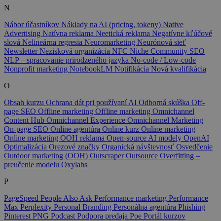
N
Nábor účastníkov
Náklady na AI (pricing, tokeny)
Native
Advertising
Natívna reklama
Neetická reklama
Negatívne kľúčové
slová
Nelineárna regresia
Neuromarketing
Neurónová sieť
Newsletter
Nezisková organizácia
NFC
Niche Community SEO
NLP – spracovanie prirodzeného jazyka
No-code / Low-code
Nonprofit marketing
NotebookLM
Notifikácia
Nová kvalifikácia
O
Obsah kurzu
Ochrana dát pri používaní AI
Odborná skúška
Off-
page SEO
Offline marketing
Offline marketing
Omnichannel
Content Hub
Omnichannel Experience
Omnichannel Marketing
On-page SEO
Online agentúra
Online kurz
Online marketing
Online marketing
OOH reklama
Open-source AI modely
OpenAI
Optimalizácia
Orezové značky
Organická návštevnosť
Osvedčenie
Outdoor marketing (OOH)
Outscraper
Outsource
Overfitting –
preučenie modelu
Oxylabs
P
PageSpeed
People Also Ask
Performance marketing
Performance
Max
Perplexity
Personal Branding
Personálna agentúra
Phishing
Pinterest
PNG
Podcast
Podpora predaja
Poe
Portál kurzov