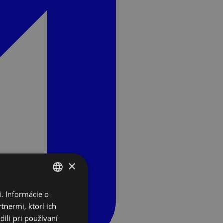
×
. Informácie o
SLOVAK
tnermi, ktorí ich
ENGLISH
ili pri používaní