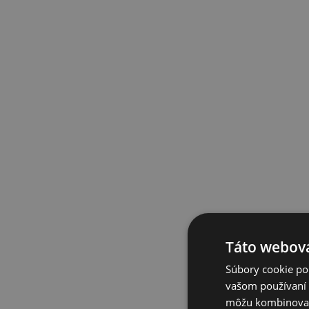
Táto webová
Súbory cookie po
vašom používaní n
môžu kombinovať s