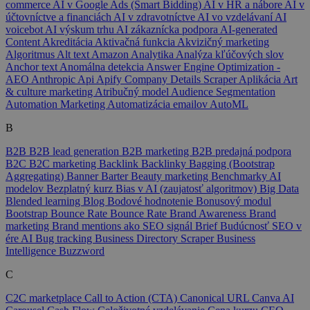
commerce
AI v Google Ads (Smart Bidding)
AI v HR a nábore
AI v
účtovníctve a financiách
AI v zdravotníctve
AI vo vzdelávaní
AI
voicebot
AI výskum trhu
AI zákaznícka podpora
AI-generated
Content
Akreditácia
Aktivačná funkcia
Akvizičný marketing
Algoritmus
Alt text
Amazon
Analytika
Analýza kľúčových slov
Anchor text
Anomálna detekcia
Answer Engine Optimization -
AEO
Anthropic
Api
Apify Company Details Scraper
Aplikácia
Art
& culture marketing
Atribučný model
Audience Segmentation
Automation Marketing
Automatizácia emailov
AutoML
B
B2B
B2B lead generation
B2B marketing
B2B predajná podpora
B2C
B2C marketing
Backlink
Backlinky
Bagging (Bootstrap
Aggregating)
Banner
Barter
Beauty marketing
Benchmarky AI
modelov
Bezplatný kurz
Bias v AI (zaujatosť algoritmov)
Big Data
Blended learning
Blog
Bodové hodnotenie
Bonusový modul
Bootstrap
Bounce Rate
Bounce Rate
Brand Awareness
Brand
marketing
Brand mentions ako SEO signál
Brief
Budúcnosť SEO v
ére AI
Bug tracking
Business Directory Scraper
Business
Intelligence
Buzzword
C
C2C marketplace
Call to Action (CTA)
Canonical URL
Canva AI