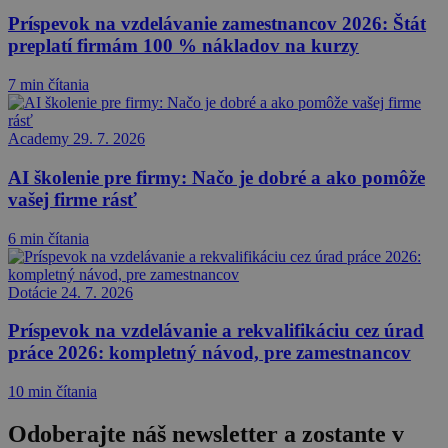
Príspevok na vzdelávanie zamestnancov 2026: Štát
preplatí firmám 100 % nákladov na kurzy
7 min čítania
Academy
29. 7. 2026
AI školenie pre firmy: Načo je dobré a ako pomôže
vašej firme rásť
6 min čítania
Dotácie
24. 7. 2026
Príspevok na vzdelávanie a rekvalifikáciu cez úrad
práce 2026: kompletný návod, pre zamestnancov
10 min čítania
Odoberajte náš newsletter a zostante v