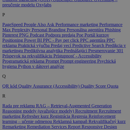
preučenie modelu
Oxylabs
P
PageSpeed
People Also Ask
Performance marketing
Performance
Max
Perplexity
Personal Branding
Personálna agentúra
Phishing
Pinterest
PNG
Podcast
Podpora predaja
Poe
Portál kurzov
Positioning
Power BI
PPC - Pay per click
PPC agentúra
PPC
reklama
Praktická výučba
Predaj vecí
Predictive Search
Predikcia v
marketingu
Prediktívna analytika
Prednášajúci
Presmerovanie 301
Príspevok na rekvalifikáciu
Prístupnosť - Accessibility
Programatická reklama
Prompt
Prompt engineering
Psychická
hygiena
Python v dátovej analýze
Q
QR kód
Quality Assurance (Accessibility)
Quality Score
Quota
R
Rada pre reklamu
RAG – Retrieval-Augmented Generation
Reasoning modely (uvažujúce modely)
Recruitment
Recruitment
marketing
Refresher kurz
Registrácia
Regresia
Reinforcement
learning – učenie odmenou
Reklamná kampaň
Rekvalifikačný kurz
Remarketing
Remediation Services
Report
Responsive Design