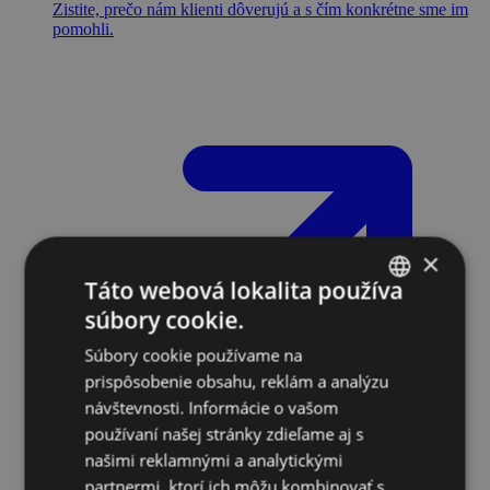
Zistite, prečo nám klienti dôverujú a s čím konkrétne sme im
pomohli.
×
Táto webová lokalita používa
súbory cookie.
SLOVAK
Súbory cookie používame na
ENGLISH
prispôsobenie obsahu, reklám a analýzu
návštevnosti. Informácie o vašom
používaní našej stránky zdieľame aj s
našimi reklamnými a analytickými
partnermi, ktorí ich môžu kombinovať s