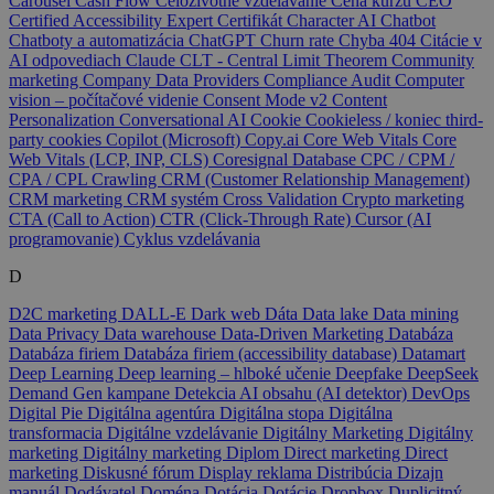
Carousel
Cash Flow
Celoživotné vzdelávanie
Cena kurzu
CEO
Certified Accessibility Expert
Certifikát
Character AI
Chatbot
Chatboty a automatizácia
ChatGPT
Churn rate
Chyba 404
Citácie v
AI odpovediach
Claude
CLT - Central Limit Theorem
Community
marketing
Company Data Providers
Compliance Audit
Computer
vision – počítačové videnie
Consent Mode v2
Content
Personalization
Conversational AI
Cookie
Cookieless / koniec third-
party cookies
Copilot (Microsoft)
Copy.ai
Core Web Vitals
Core
Web Vitals (LCP, INP, CLS)
Coresignal Database
CPC / CPM /
CPA / CPL
Crawling
CRM (Customer Relationship Management)
CRM marketing
CRM systém
Cross Validation
Crypto marketing
CTA (Call to Action)
CTR (Click-Through Rate)
Cursor (AI
programovanie)
Cyklus vzdelávania
D
D2C marketing
DALL-E
Dark web
Dáta
Data lake
Data mining
Data Privacy
Data warehouse
Data-Driven Marketing
Databáza
Databáza firiem
Databáza firiem (accessibility database)
Datamart
Deep Learning
Deep learning – hlboké učenie
Deepfake
DeepSeek
Demand Gen kampane
Detekcia AI obsahu (AI detektor)
DevOps
Digital Pie
Digitálna agentúra
Digitálna stopa
Digitálna
transformacia
Digitálne vzdelávanie
Digitálny Marketing
Digitálny
marketing
Digitálny marketing
Diplom
Direct marketing
Direct
marketing
Diskusné fórum
Display reklama
Distribúcia
Dizajn
manuál
Dodávatel
Doména
Dotácia
Dotácie
Dropbox
Duplicitný