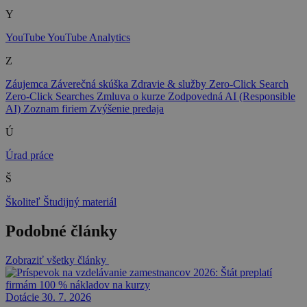
Y
YouTube
YouTube Analytics
Z
Záujemca
Záverečná skúška
Zdravie & služby
Zero-Click Search
Zero-Click Searches
Zmluva o kurze
Zodpovedná AI (Responsible
AI)
Zoznam firiem
Zvýšenie predaja
Ú
Úrad práce
Š
Školiteľ
Študijný materiál
Podobné články
Zobraziť všetky články
Dotácie
30. 7. 2026