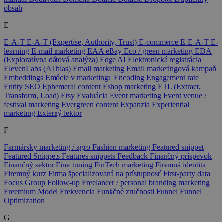
obsah
E
E-A-T
E-A-T (Expertise, Authority, Trust)
E-commerce
E-E-A-T
E-
learning
E-mail marketing
EAA
eBay
Eco / green marketing
EDA
(Exploratívna dátová analýza)
Edge AI
Elektronická registrácia
ElevenLabs (AI hlas)
Email marketing
Email marketingová kampaň
Embeddings
Emócie v marketingu
Encoding
Engagement rate
Entity SEO
Ephemeral content
Eshop marketing
ETL (Extract,
Transform, Load)
Etsy
Evaluácia
Event marketing
Event venue /
festival marketing
Evergreen content
Expanzia
Experiential
marketing
Externý lektor
F
Farmársky marketing / agro
Fashion marketing
Featured snippet
Featured Snippets
Features snippets
Feedback
Finančný príspevok
Finančný sektor
Fine-tuning
FinTech marketing
Firemná identita
Firemný kurz
Firma špecializovaná na prístupnosť
First-party data
Focus Group
Follow-up
Freelancer / personal branding marketing
Freemium Model
Frekvencia
Funkčné zručnosti
Funnel
Funnel
Optimization
G