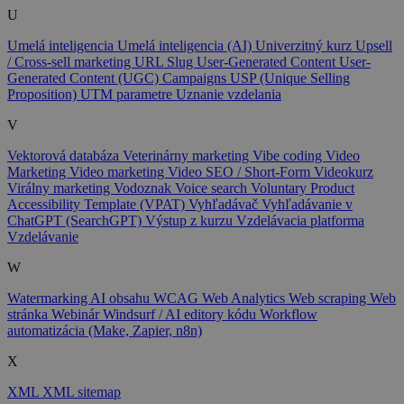
U
Umelá inteligencia
Umelá inteligencia (AI)
Univerzitný kurz
Upsell
/ Cross-sell marketing
URL Slug
User-Generated Content
User-
Generated Content (UGC) Campaigns
USP (Unique Selling
Proposition)
UTM parametre
Uznanie vzdelania
V
Vektorová databáza
Veterinárny marketing
Vibe coding
Video
Marketing
Video marketing
Video SEO / Short-Form
Videokurz
Virálny marketing
Vodoznak
Voice search
Voluntary Product
Accessibility Template (VPAT)
Vyhľadávač
Vyhľadávanie v
ChatGPT (SearchGPT)
Výstup z kurzu
Vzdelávacia platforma
Vzdelávanie
W
Watermarking AI obsahu
WCAG
Web Analytics
Web scraping
Web
stránka
Webinár
Windsurf / AI editory kódu
Workflow
automatizácia (Make, Zapier, n8n)
X
XML
XML sitemap