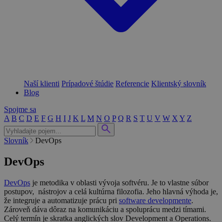
Naší klienti
Prípadové štúdie
Referencie
Klientský slovník
Blog
Spojme sa
A
B
C
D
E
F
G
H
I
J
K
L
M
N
O
P
Q
R
S
T
U
V
W
X
Y
Z
Slovník
DevOps
DevOps
DevOps
je metodika v oblasti vývoja softvéru. Je to vlastne súbor
postupov, nástrojov a celá kultúrna filozofia. Jeho hlavná výhoda je,
že integruje a automatizuje prácu pri
software developmente
.
Zároveň dáva dôraz na komunikáciu a spoluprácu medzi tímami.
Celý termín je skratka anglických slov Development a Operations.