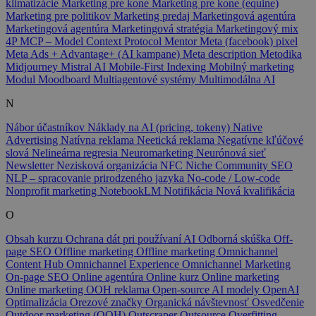
klimatizácie
Marketing pre kone
Marketing pre kone (equine)
Marketing pre politikov
Marketing predaj
Marketingová agentúra
Marketingová agentúra
Marketingová stratégia
Marketingový mix
4P
MCP – Model Context Protocol
Mentor
Meta (facebook) pixel
Meta Ads + Advantage+ (AI kampane)
Meta description
Metodika
Midjourney
Mistral AI
Mobile-First Indexing
Mobilný marketing
Modul
Moodboard
Multiagentové systémy
Multimodálna AI
N
Nábor účastníkov
Náklady na AI (pricing, tokeny)
Native
Advertising
Natívna reklama
Neetická reklama
Negatívne kľúčové
slová
Nelineárna regresia
Neuromarketing
Neurónová sieť
Newsletter
Nezisková organizácia
NFC
Niche Community SEO
NLP – spracovanie prirodzeného jazyka
No-code / Low-code
Nonprofit marketing
NotebookLM
Notifikácia
Nová kvalifikácia
O
Obsah kurzu
Ochrana dát pri používaní AI
Odborná skúška
Off-
page SEO
Offline marketing
Offline marketing
Omnichannel
Content Hub
Omnichannel Experience
Omnichannel Marketing
On-page SEO
Online agentúra
Online kurz
Online marketing
Online marketing
OOH reklama
Open-source AI modely
OpenAI
Optimalizácia
Orezové značky
Organická návštevnosť
Osvedčenie
Outdoor marketing (OOH)
Outscraper
Outsource
Overfitting –