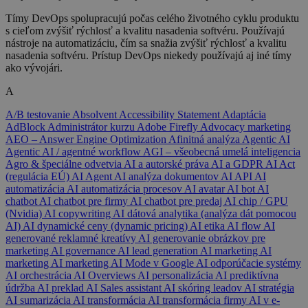
Tímy DevOps spolupracujú počas celého životného cyklu produktu
s cieľom zvýšiť rýchlosť a kvalitu nasadenia softvéru. Používajú
nástroje na automatizáciu, čím sa snažia zvýšiť rýchlosť a kvalitu
nasadenia softvéru. Prístup DevOps niekedy používajú aj iné tímy
ako vývojári.
A
A/B testovanie
Absolvent
Accessibility Statement
Adaptácia
AdBlock
Administrátor kurzu
Adobe Firefly
Advocacy marketing
AEO – Answer Engine Optimization
Afinitná analýza
Agentic AI
Agentic AI / agentné workflow
AGI – všeobecná umelá inteligencia
Agro & špeciálne odvetvia
AI a autorské práva
AI a GDPR
AI Act
(regulácia EÚ)
AI Agent
AI analýza dokumentov
AI API
AI
automatizácia
AI automatizácia procesov
AI avatar
AI bot
AI
chatbot
AI chatbot pre firmy
AI chatbot pre predaj
AI chip / GPU
(Nvidia)
AI copywriting
AI dátová analytika (analýza dát pomocou
AI)
AI dynamické ceny (dynamic pricing)
AI etika
AI flow
AI
generované reklamné kreatívy
AI generovanie obrázkov pre
marketing
AI governance
AI lead generation
AI marketing
AI
marketing
AI marketing
AI Mode v Google
AI odporúčacie systémy
AI orchestrácia
AI Overviews
AI personalizácia
AI prediktívna
údržba
AI preklad
AI Sales assistant
AI skóring leadov
AI stratégia
AI sumarizácia
AI transformácia
AI transformácia firmy
AI v e-