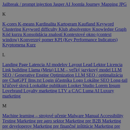
Jailbreak / prompt injection
Jasper AI
Joomla
Journey Mapping
JPG
K
K-cores
K-means
Kardinalita
Kartogram
Kaufland
Keyword
Clustering
Keyword difficulty
Klub absolventov
Knowledge Graph
Kód kurzu
Konsolidácia znalostí
Kontextové okno (context
window)
Konverzný pomer
KPI (Key Performance Indicators)
Kryptomena
Kurz
L
Landing Page
Latencia AI modelov
Layout
Lead
Lektor
Licencia
Link building
Llama (Meta)
LLM – veľký jazykový model
LLM
SEO / Generative Engine Optimization
LLM SEO / optimalizácia
pre ChatGPT
llms.txt
Login účastníka
Logo
Lokálne SEO
Long-tail
kľúčové slová
Lookalike publikum
Looker Studio
Lorem Ipsum
Lovebrand
Loyalty marketing
LTV a CAC
Luma AI
Luxury
marketing
M
Machine learning – strojové učenie
Malware
Manual Accessibility
Testing
Marketing pre agro sektor
Marketing pre B2B
Marketing
pre developerov
Marketing pre finančné inštitúcie
Marketing pre