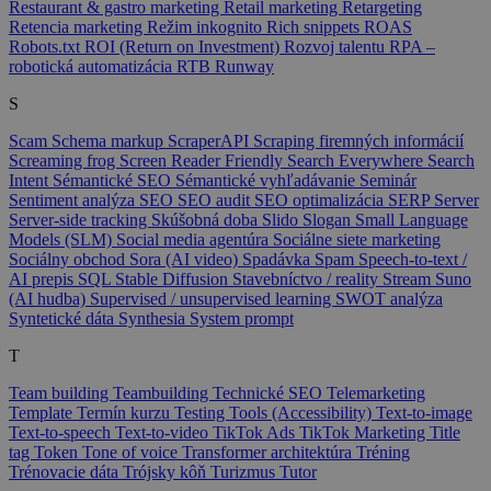
Restaurant & gastro marketing
Retail marketing
Retargeting
Retencia marketing
Režim inkognito
Rich snippets
ROAS
Robots.txt
ROI (Return on Investment)
Rozvoj talentu
RPA –
robotická automatizácia
RTB
Runway
S
Scam
Schema markup
ScraperAPI
Scraping firemných informácií
Screaming frog
Screen Reader Friendly
Search Everywhere
Search
Intent
Sémantické SEO
Sémantické vyhľadávanie
Seminár
Sentiment analýza
SEO
SEO audit
SEO optimalizácia
SERP
Server
Server-side tracking
Skúšobná doba
Slido
Slogan
Small Language
Models (SLM)
Social media agentúra
Sociálne siete marketing
Sociálny obchod
Sora (AI video)
Spadávka
Spam
Speech-to-text /
AI prepis
SQL
Stable Diffusion
Stavebníctvo / reality
Stream
Suno
(AI hudba)
Supervised / unsupervised learning
SWOT analýza
Syntetické dáta
Synthesia
System prompt
T
Team building
Teambuilding
Technické SEO
Telemarketing
Template
Termín kurzu
Testing Tools (Accessibility)
Text-to-image
Text-to-speech
Text-to-video
TikTok Ads
TikTok Marketing
Title
tag
Token
Tone of voice
Transformer architektúra
Tréning
Trénovacie dáta
Trójsky kôň
Turizmus
Tutor