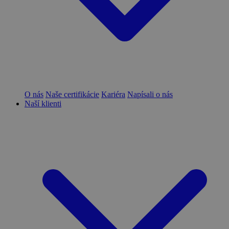
O nás
Naše certifikácie
Kariéra
Napísali o nás
Naší klienti