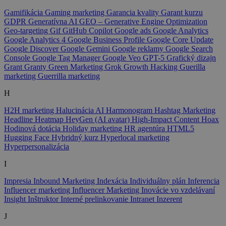
Gamifikácia
Gaming marketing
Garancia kvality
Garant kurzu
GDPR
Generatívna AI
GEO – Generative Engine Optimization
Geo-targeting
Gif
GitHub Copilot
Google ads
Google Analytics
Google Analytics 4
Google Business Profile
Google Core Update
Google Discover
Google Gemini
Google reklamy
Google Search
Console
Google Tag Manager
Google Veo
GPT-5
Grafický dizajn
Grant
Granty
Green Marketing
Grok
Growth Hacking
Guerilla
marketing
Guerrilla marketing
H
H2H marketing
Halucinácia AI
Harmonogram
Hashtag Marketing
Headline
Heatmap
HeyGen (AI avatar)
High-Impact Content
Hoax
Hodinová dotácia
Holiday marketing
HR agentúra
HTML5
Hugging Face
Hybridný kurz
Hyperlocal marketing
Hyperpersonalizácia
I
Impresia
Inbound Marketing
Indexácia
Individuálny plán
Inferencia
Influencer marketing
Influencer Marketing
Inovácie vo vzdelávaní
Insight
Inštruktor
Interné prelinkovanie
Intranet
Inzerent
J