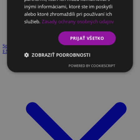
inými informáciami, ktoré ste im poskytli
Klientský slovník
alebo ktoré zhromaždili pri používaní ich
Strácate sa v odborných výrazoch a máte dotazy? Všetko
služieb.
Zásady ochrany osobných údajov
nájdete tu.
Blog
PRIJAŤ VŠETKO
Spojme sa
EN
SK
ZOBRAZIŤ PODROBNOSTI
Čo robíme
POWERED BY COOKIESCRIPT