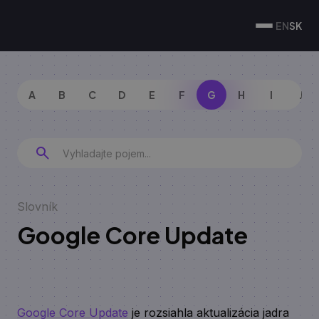
EN
SK
A
B
C
D
E
F
G
H
I
J
Slovník
Google Core Update
Google Core Update
je rozsiahla aktualizácia jadra