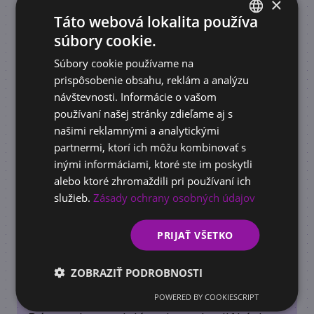
×
Táto webová lokalita používa
súbory cookie.
SLOVAK
Súbory cookie používame na
ACADEMY
ENGLISH
prispôsobenie obsahu, reklám a analýzu
AI školenie pre firmy: Načo je dobré a ako
návštevnosti. Informácie o vašom
pomôže vašej firme rásť
používaní našej stránky zdieľame aj s
našimi reklamnými a analytickými
partnermi, ktorí ich môžu kombinovať s
inými informáciami, ktoré ste im poskytli
alebo ktoré zhromaždili pri používaní ich
služieb.
Zásady ochrany osobných údajov
PRIJAŤ VŠETKO
ZOBRAZIŤ PODROBNOSTI
POWERED BY COOKIESCRIPT
DOTÁCIE