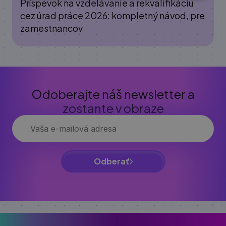
Príspevok na vzdelávanie a rekvalifikáciu
cez úrad práce 2026: kompletný návod, pre
zamestnancov
Odoberajte náš newsletter a
zostante v obraze
Odberať