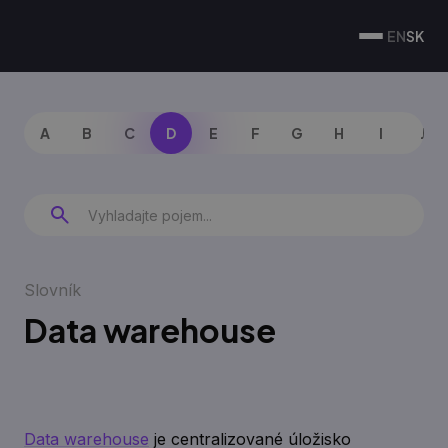
EN
SK
A
B
C
D
E
F
G
H
I
J
Slovník
Data warehouse
Data warehouse
je centralizované úložisko