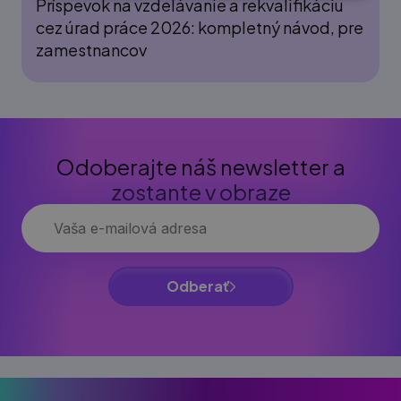
Príspevok na vzdelávanie a rekvalifikáciu
cez úrad práce 2026: kompletný návod, pre
zamestnancov
Odoberajte náš newsletter a
zostante v obraze
Odberať