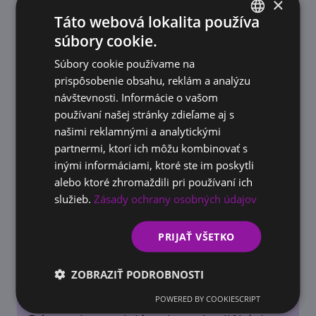
×
Táto webová lokalita používa
súbory cookie.
SLOVAK
Súbory cookie používame na
ACADEMY
ENGLISH
prispôsobenie obsahu, reklám a analýzu
AI školenie pre firmy: Načo je dobré a ako
návštevnosti. Informácie o vašom
pomôže vašej firme rásť
používaní našej stránky zdieľame aj s
našimi reklamnými a analytickými
partnermi, ktorí ich môžu kombinovať s
inými informáciami, ktoré ste im poskytli
alebo ktoré zhromaždili pri používaní ich
služieb.
Zásady ochrany osobných údajov
PRIJAŤ VŠETKO
ZOBRAZIŤ PODROBNOSTI
POWERED BY COOKIESCRIPT
DOTÁCIE