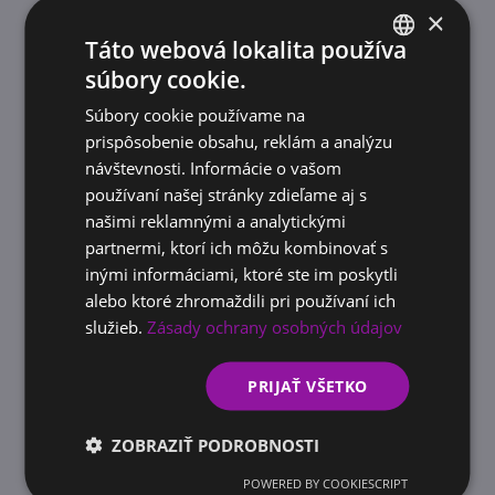
×
Táto webová lokalita používa
Prácu s top technológiami
súbory cookie.
SLOVAK
Súbory cookie používame na
Flexibilitu
ENGLISH
prispôsobenie obsahu, reklám a analýzu
návštevnosti. Informácie o vašom
Férové odmeňovanie
používaní našej stránky zdieľame aj s
našimi reklamnými a analytickými
partnermi, ktorí ich môžu kombinovať s
Kultúru, kde sa hovorí na rovinu
inými informáciami, ktoré ste im poskytli
alebo ktoré zhromaždili pri používaní ich
služieb.
Zásady ochrany osobných údajov
PRIJAŤ VŠETKO
ZOBRAZIŤ PODROBNOSTI
POWERED BY COOKIESCRIPT