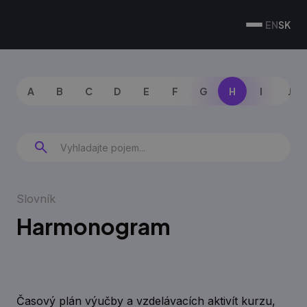
EN
SK
A
B
C
D
E
F
G
H
I
J
Slovník
Harmonogram
Časový plán výučby a vzdelávacích aktivít kurzu,