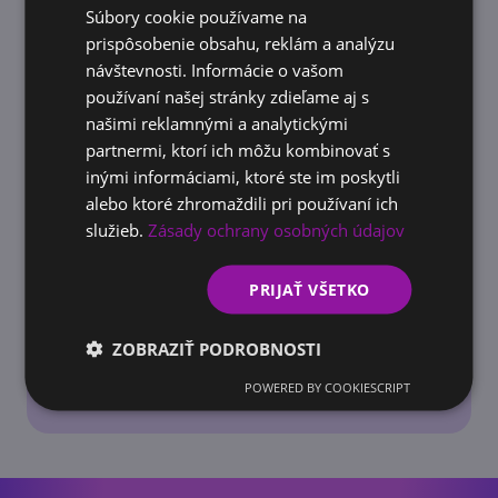
Súbory cookie používame na
ENGLISH
prispôsobenie obsahu, reklám a analýzu
návštevnosti. Informácie o vašom
používaní našej stránky zdieľame aj s
našimi reklamnými a analytickými
partnermi, ktorí ich môžu kombinovať s
inými informáciami, ktoré ste im poskytli
alebo ktoré zhromaždili pri používaní ich
služieb.
Zásady ochrany osobných údajov
PRIJAŤ VŠETKO
DOTÁCIE
Príspevok na vzdelávanie a rekvalifikáciu
ZOBRAZIŤ PODROBNOSTI
cez úrad práce 2026: kompletný návod, pre
POWERED BY COOKIESCRIPT
zamestnancov