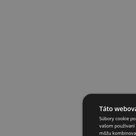
Táto webová
Súbory cookie po
vašom používaní n
môžu kombinovať s