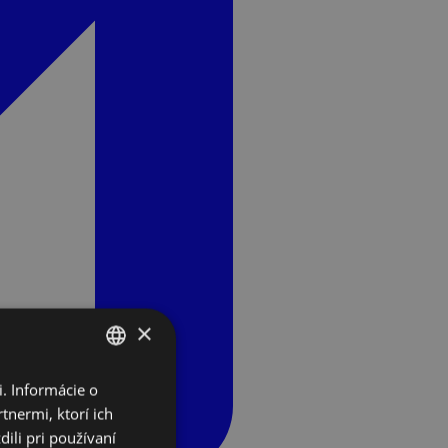
×
. Informácie o
SLOVAK
tnermi, ktorí ich
ENGLISH
ili pri používaní