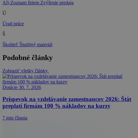
AI)
Zoznam firiem
Zvýšenie predaja
Ú
Úrad práce
Š
Školiteľ
Študijný materiál
Podobné články
Zobraziť všetky články
Dotácie
30. 7. 2026
Príspevok na vzdelávanie zamestnancov 2026: Štát
preplatí firmám 100 % nákladov na kurzy
7 min čítania