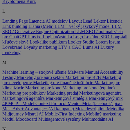
Kryptomena
Kurz
L
Landing Page
Latencia AI modelov
Layout
Lead
Lektor
Licencia
Link building
Llama (Meta)
LLM – veľký jazykový model
LLM
SEO / Generative Engine Optimization
LLM SEO / optimalizácia
pre ChatGPT
llms.txt
Login účastníka
Logo
Lokálne SEO
Long-tail
kľúčové slová
Lookalike publikum
Looker Studio
Lorem Ipsum
Lovebrand
Loyalty marketing
LTV a CAC
Luma AI
Luxury
marketing
M
Machine learning – strojové učenie
Malware
Manual Accessibility
Testing
Marketing pre agro sektor
Marketing pre B2B
Marketing
pre developerov
Marketing pre finančné inštitúcie
Marketing pre
klimatizácie
Marketing pre kone
Marketing pre kone (equine)
Marketing pre politikov
Marketing predaj
Marketingová agentúra
Marketingová agentúra
Marketingová stratégia
Marketingový mix
4P
MCP – Model Context Protocol
Mentor
Meta (facebook) pixel
Meta Ads + Advantage+ (AI kampane)
Meta description
Metodika
Midjourney
Mistral AI
Mobile-First Indexing
Mobilný marketing
Modul
Moodboard
Multiagentové systémy
Multimodálna AI
N