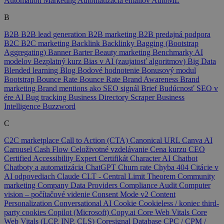
Automation Marketing
Automatizácia emailov
AutoML
B
B2B
B2B lead generation
B2B marketing
B2B predajná podpora
B2C
B2C marketing
Backlink
Backlinky
Bagging (Bootstrap
Aggregating)
Banner
Barter
Beauty marketing
Benchmarky AI
modelov
Bezplatný kurz
Bias v AI (zaujatosť algoritmov)
Big Data
Blended learning
Blog
Bodové hodnotenie
Bonusový modul
Bootstrap
Bounce Rate
Bounce Rate
Brand Awareness
Brand
marketing
Brand mentions ako SEO signál
Brief
Budúcnosť SEO v
ére AI
Bug tracking
Business Directory Scraper
Business
Intelligence
Buzzword
C
C2C marketplace
Call to Action (CTA)
Canonical URL
Canva AI
Carousel
Cash Flow
Celoživotné vzdelávanie
Cena kurzu
CEO
Certified Accessibility Expert
Certifikát
Character AI
Chatbot
Chatboty a automatizácia
ChatGPT
Churn rate
Chyba 404
Citácie v
AI odpovediach
Claude
CLT - Central Limit Theorem
Community
marketing
Company Data Providers
Compliance Audit
Computer
vision – počítačové videnie
Consent Mode v2
Content
Personalization
Conversational AI
Cookie
Cookieless / koniec third-
party cookies
Copilot (Microsoft)
Copy.ai
Core Web Vitals
Core
Web Vitals (LCP, INP, CLS)
Coresignal Database
CPC / CPM /