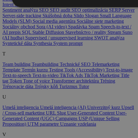
Intent
Sémantické SEO
Sémantické vyhľadávanie
Seminár
Sentiment analýza
SEO
SEO audit
SEO optimalizácia
SERP
Server
Server-side tracking
Skúšobná doba
Slido
Slogan
Small Language
Models (SLM)
Social media agentúra
Sociálne siete marketing
Sociálny obchod
Sora (AI video)
Spadávka
Spam
Speech-to-text /
AI prepis
SQL
Stable Diffusion
Stavebníctvo / reality
Stream
Suno
(AI hudba)
Supervised / unsupervised learning
SWOT analýza
Syntetické dáta
Synthesia
System prompt
T
Team building
Teambuilding
Technické SEO
Telemarketing
Template
Termín kurzu
Testing Tools (Accessibility)
Text-to-image
Text-to-speech
Text-to-video
TikTok Ads
TikTok Marketing
Title
tag
Token
Tone of voice
Transformer architektúra
Tréning
Trénovacie dáta
Trójsky kôň
Turizmus
Tutor
U
Umelá inteligencia
Umelá inteligencia (AI)
Univerzitný kurz
Upsell
/ Cross-sell marketing
URL Slug
User-Generated Content
User-
Generated Content (UGC) Campaigns
USP (Unique Selling
Proposition)
UTM parametre
Uznanie vzdelania
V