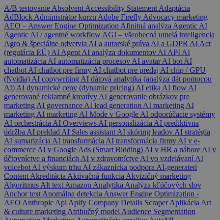
A/B testovanie
Absolvent
Accessibility Statement
Adaptácia
AdBlock
Administrátor kurzu
Adobe Firefly
Advocacy marketing
AEO – Answer Engine Optimization
Afinitná analýza
Agentic AI
Agentic AI / agentné workflow
AGI – všeobecná umelá inteligencia
Agro & špeciálne odvetvia
AI a autorské práva
AI a GDPR
AI Act
(regulácia EÚ)
AI Agent
AI analýza dokumentov
AI API
AI
automatizácia
AI automatizácia procesov
AI avatar
AI bot
AI
chatbot
AI chatbot pre firmy
AI chatbot pre predaj
AI chip / GPU
(Nvidia)
AI copywriting
AI dátová analytika (analýza dát pomocou
AI)
AI dynamické ceny (dynamic pricing)
AI etika
AI flow
AI
generované reklamné kreatívy
AI generovanie obrázkov pre
marketing
AI governance
AI lead generation
AI marketing
AI
marketing
AI marketing
AI Mode v Google
AI odporúčacie systémy
AI orchestrácia
AI Overviews
AI personalizácia
AI prediktívna
údržba
AI preklad
AI Sales assistant
AI skóring leadov
AI stratégia
AI sumarizácia
AI transformácia
AI transformácia firmy
AI v e-
commerce
AI v Google Ads (Smart Bidding)
AI v HR a nábore
AI v
účtovníctve a financiách
AI v zdravotníctve
AI vo vzdelávaní
AI
voicebot
AI výskum trhu
AI zákaznícka podpora
AI-generated
Content
Akreditácia
Aktivačná funkcia
Akvizičný marketing
Algoritmus
Alt text
Amazon
Analytika
Analýza kľúčových slov
Anchor text
Anomálna detekcia
Answer Engine Optimization -
AEO
Anthropic
Api
Apify Company Details Scraper
Aplikácia
Art
& culture marketing
Atribučný model
Audience Segmentation