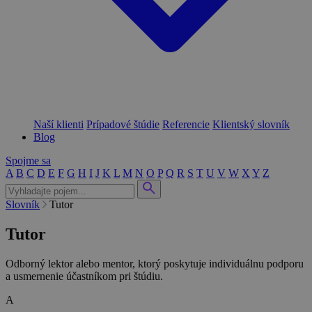
Naší klienti
Prípadové štúdie
Referencie
Klientský slovník
Blog
Spojme sa
A
B
C
D
E
F
G
H
I
J
K
L
M
N
O
P
Q
R
S
T
U
V
W
X
Y
Z
Slovník
Tutor
Tutor
Odborný lektor alebo mentor, ktorý poskytuje individuálnu podporu
a usmernenie účastníkom pri štúdiu.
A