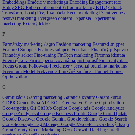
Embeddings
Emócie v marketingu
Encoding
Engagement rate
Entity SEO
Ephemeral content
Eshop marketing
ETL (Extract,
Transform, Load)
Etsy
Evaluácia
Event marketing
Event venue /
festival marketing
Evergreen content
Expanzia
Experiential
marketing
Externý lektor
F
Farmársky marketing / agro
Fashion marketing
Featured snippet
Featured Snippets
Features snippets
Feedback
Finančný príspevok
Finančný sektor
Fine-tuning
FinTech marketing
Firemná identita
Firemný kurz
Firma špecializovaná na prístupnosť
First-party data
Focus Group
Follow-up
Freelancer / personal branding marketing
Freemium Model
Frekvencia
Funkčné zručnosti
Funnel
Funnel
Optimization
G
Gamifikácia
Gaming marketing
Garancia kvality
Garant kurzu
GDPR
Generatívna AI
GEO – Generative Engine Optimization
Geo-targeting
Gif
GitHub Copilot
Google ads
Google Analytics
Google Analytics 4
Google Business Profile
Google Core Update
Google Discover
Google Gemini
Google reklamy
Google Search
Console
Google Tag Manager
Google Veo
GPT-5
Grafický dizajn
Grant
Granty
Green Marketing
Grok
Growth Hacking
Guerilla