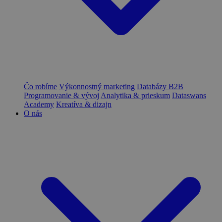
Čo robíme
Výkonnostný marketing
Databázy B2B
Programovanie & vývoj
Analytika & prieskum
Dataswans
Academy
Kreatíva & dizajn
O nás