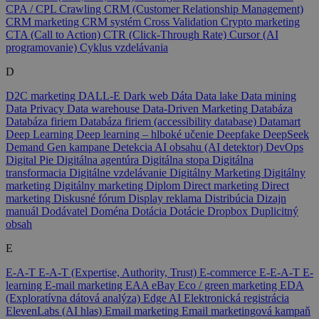
CPA / CPL
Crawling
CRM (Customer Relationship Management)
CRM marketing
CRM systém
Cross Validation
Crypto marketing
CTA (Call to Action)
CTR (Click-Through Rate)
Cursor (AI
programovanie)
Cyklus vzdelávania
D
D2C marketing
DALL-E
Dark web
Dáta
Data lake
Data mining
Data Privacy
Data warehouse
Data-Driven Marketing
Databáza
Databáza firiem
Databáza firiem (accessibility database)
Datamart
Deep Learning
Deep learning – hlboké učenie
Deepfake
DeepSeek
Demand Gen kampane
Detekcia AI obsahu (AI detektor)
DevOps
Digital Pie
Digitálna agentúra
Digitálna stopa
Digitálna
transformacia
Digitálne vzdelávanie
Digitálny Marketing
Digitálny
marketing
Digitálny marketing
Diplom
Direct marketing
Direct
marketing
Diskusné fórum
Display reklama
Distribúcia
Dizajn
manuál
Dodávatel
Doména
Dotácia
Dotácie
Dropbox
Duplicitný
obsah
E
E-A-T
E-A-T (Expertise, Authority, Trust)
E-commerce
E-E-A-T
E-
learning
E-mail marketing
EAA
eBay
Eco / green marketing
EDA
(Exploratívna dátová analýza)
Edge AI
Elektronická registrácia
ElevenLabs (AI hlas)
Email marketing
Email marketingová kampaň