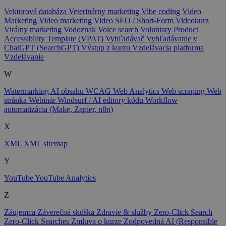
Vektorová databáza
Veterinárny marketing
Vibe coding
Video
Marketing
Video marketing
Video SEO / Short-Form
Videokurz
Virálny marketing
Vodoznak
Voice search
Voluntary Product
Accessibility Template (VPAT)
Vyhľadávač
Vyhľadávanie v
ChatGPT (SearchGPT)
Výstup z kurzu
Vzdelávacia platforma
Vzdelávanie
W
Watermarking AI obsahu
WCAG
Web Analytics
Web scraping
Web
stránka
Webinár
Windsurf / AI editory kódu
Workflow
automatizácia (Make, Zapier, n8n)
X
XML
XML sitemap
Y
YouTube
YouTube Analytics
Z
Záujemca
Záverečná skúška
Zdravie & služby
Zero-Click Search
Zero-Click Searches
Zmluva o kurze
Zodpovedná AI (Responsible