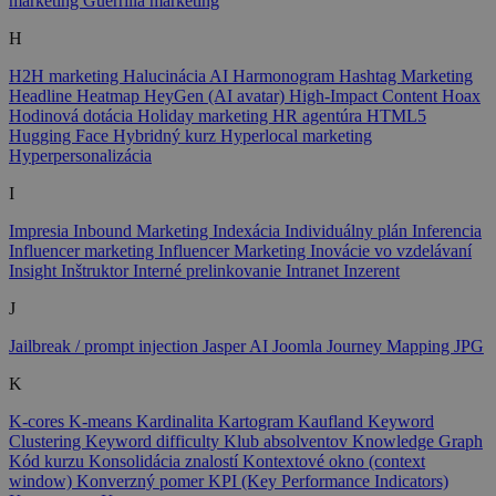
marketing
Guerrilla marketing
H
H2H marketing
Halucinácia AI
Harmonogram
Hashtag Marketing
Headline
Heatmap
HeyGen (AI avatar)
High-Impact Content
Hoax
Hodinová dotácia
Holiday marketing
HR agentúra
HTML5
Hugging Face
Hybridný kurz
Hyperlocal marketing
Hyperpersonalizácia
I
Impresia
Inbound Marketing
Indexácia
Individuálny plán
Inferencia
Influencer marketing
Influencer Marketing
Inovácie vo vzdelávaní
Insight
Inštruktor
Interné prelinkovanie
Intranet
Inzerent
J
Jailbreak / prompt injection
Jasper AI
Joomla
Journey Mapping
JPG
K
K-cores
K-means
Kardinalita
Kartogram
Kaufland
Keyword
Clustering
Keyword difficulty
Klub absolventov
Knowledge Graph
Kód kurzu
Konsolidácia znalostí
Kontextové okno (context
window)
Konverzný pomer
KPI (Key Performance Indicators)