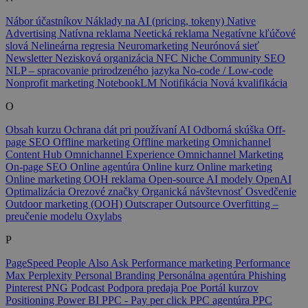
Nábor účastníkov
Náklady na AI (pricing, tokeny)
Native
Advertising
Natívna reklama
Neetická reklama
Negatívne kľúčové
slová
Nelineárna regresia
Neuromarketing
Neurónová sieť
Newsletter
Nezisková organizácia
NFC
Niche Community SEO
NLP – spracovanie prirodzeného jazyka
No-code / Low-code
Nonprofit marketing
NotebookLM
Notifikácia
Nová kvalifikácia
O
Obsah kurzu
Ochrana dát pri používaní AI
Odborná skúška
Off-
page SEO
Offline marketing
Offline marketing
Omnichannel
Content Hub
Omnichannel Experience
Omnichannel Marketing
On-page SEO
Online agentúra
Online kurz
Online marketing
Online marketing
OOH reklama
Open-source AI modely
OpenAI
Optimalizácia
Orezové značky
Organická návštevnosť
Osvedčenie
Outdoor marketing (OOH)
Outscraper
Outsource
Overfitting –
preučenie modelu
Oxylabs
P
PageSpeed
People Also Ask
Performance marketing
Performance
Max
Perplexity
Personal Branding
Personálna agentúra
Phishing
Pinterest
PNG
Podcast
Podpora predaja
Poe
Portál kurzov
Positioning
Power BI
PPC - Pay per click
PPC agentúra
PPC