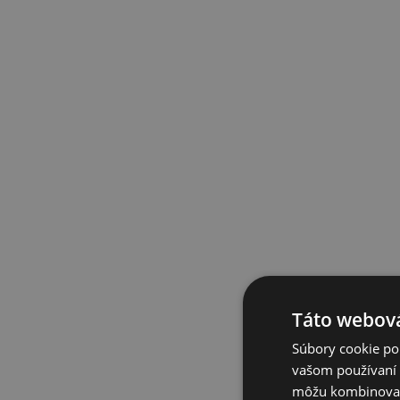
Táto webová
Súbory cookie po
vašom používaní n
môžu kombinovať s