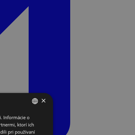
×
. Informácie o
SLOVAK
tnermi, ktorí ich
ENGLISH
ili pri používaní