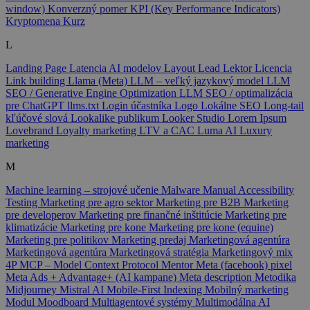
window)
Konverzný pomer
KPI (Key Performance Indicators)
Kryptomena
Kurz
L
Landing Page
Latencia AI modelov
Layout
Lead
Lektor
Licencia
Link building
Llama (Meta)
LLM – veľký jazykový model
LLM
SEO / Generative Engine Optimization
LLM SEO / optimalizácia
pre ChatGPT
llms.txt
Login účastníka
Logo
Lokálne SEO
Long-tail
kľúčové slová
Lookalike publikum
Looker Studio
Lorem Ipsum
Lovebrand
Loyalty marketing
LTV a CAC
Luma AI
Luxury
marketing
M
Machine learning – strojové učenie
Malware
Manual Accessibility
Testing
Marketing pre agro sektor
Marketing pre B2B
Marketing
pre developerov
Marketing pre finančné inštitúcie
Marketing pre
klimatizácie
Marketing pre kone
Marketing pre kone (equine)
Marketing pre politikov
Marketing predaj
Marketingová agentúra
Marketingová agentúra
Marketingová stratégia
Marketingový mix
4P
MCP – Model Context Protocol
Mentor
Meta (facebook) pixel
Meta Ads + Advantage+ (AI kampane)
Meta description
Metodika
Midjourney
Mistral AI
Mobile-First Indexing
Mobilný marketing
Modul
Moodboard
Multiagentové systémy
Multimodálna AI