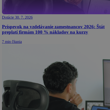
Dotácie
30. 7. 2026
Príspevok na vzdelávanie zamestnancov 2026: Štát
preplatí firmám 100 % nákladov na kurzy
7 min čítania