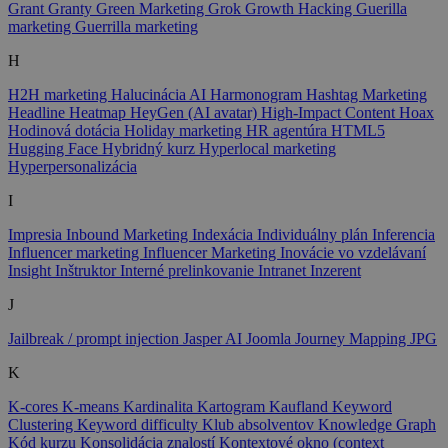
Grant
Granty
Green Marketing
Grok
Growth Hacking
Guerilla
marketing
Guerrilla marketing
H
H2H marketing
Halucinácia AI
Harmonogram
Hashtag Marketing
Headline
Heatmap
HeyGen (AI avatar)
High-Impact Content
Hoax
Hodinová dotácia
Holiday marketing
HR agentúra
HTML5
Hugging Face
Hybridný kurz
Hyperlocal marketing
Hyperpersonalizácia
I
Impresia
Inbound Marketing
Indexácia
Individuálny plán
Inferencia
Influencer marketing
Influencer Marketing
Inovácie vo vzdelávaní
Insight
Inštruktor
Interné prelinkovanie
Intranet
Inzerent
J
Jailbreak / prompt injection
Jasper AI
Joomla
Journey Mapping
JPG
K
K-cores
K-means
Kardinalita
Kartogram
Kaufland
Keyword
Clustering
Keyword difficulty
Klub absolventov
Knowledge Graph
Kód kurzu
Konsolidácia znalostí
Kontextové okno (context