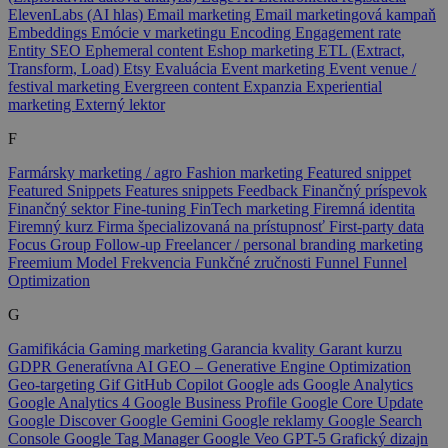
ElevenLabs (AI hlas)
Email marketing
Email marketingová kampaň
Embeddings
Emócie v marketingu
Encoding
Engagement rate
Entity SEO
Ephemeral content
Eshop marketing
ETL (Extract,
Transform, Load)
Etsy
Evaluácia
Event marketing
Event venue /
festival marketing
Evergreen content
Expanzia
Experiential
marketing
Externý lektor
F
Farmársky marketing / agro
Fashion marketing
Featured snippet
Featured Snippets
Features snippets
Feedback
Finančný príspevok
Finančný sektor
Fine-tuning
FinTech marketing
Firemná identita
Firemný kurz
Firma špecializovaná na prístupnosť
First-party data
Focus Group
Follow-up
Freelancer / personal branding marketing
Freemium Model
Frekvencia
Funkčné zručnosti
Funnel
Funnel
Optimization
G
Gamifikácia
Gaming marketing
Garancia kvality
Garant kurzu
GDPR
Generatívna AI
GEO – Generative Engine Optimization
Geo-targeting
Gif
GitHub Copilot
Google ads
Google Analytics
Google Analytics 4
Google Business Profile
Google Core Update
Google Discover
Google Gemini
Google reklamy
Google Search
Console
Google Tag Manager
Google Veo
GPT-5
Grafický dizajn