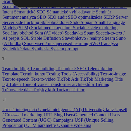
Scam
Schema markup
ScraperAPI
Scraping firemných informácií
Screaming frog
Screen Reader Friendly
Search Everywhere
Search
Intent
Sémantické SEO
Sémantické vyhľadávanie
Seminár
Sentiment analýza
SEO
SEO audit
SEO optimalizácia
SERP
Server
Server-side tracking
Skúšobná doba
Slido
Slogan
Small Language
Models (SLM)
Social media agentúra
Sociálne siete marketing
Sociálny obchod
Sora (AI video)
Spadávka
Spam
Speech-to-text /
AI prepis
SQL
Stable Diffusion
Stavebníctvo / reality
Stream
Suno
(AI hudba)
Supervised / unsupervised learning
SWOT analýza
Syntetické dáta
Synthesia
System prompt
T
Team building
Teambuilding
Technické SEO
Telemarketing
Template
Termín kurzu
Testing Tools (Accessibility)
Text-to-image
Text-to-speech
Text-to-video
TikTok Ads
TikTok Marketing
Title
tag
Token
Tone of voice
Transformer architektúra
Tréning
Trénovacie dáta
Trójsky kôň
Turizmus
Tutor
U
Umelá inteligencia
Umelá inteligencia (AI)
Univerzitný kurz
Upsell
/ Cross-sell marketing
URL Slug
User-Generated Content
User-
Generated Content (UGC) Campaigns
USP (Unique Selling
Proposition)
UTM parametre
Uznanie vzdelania