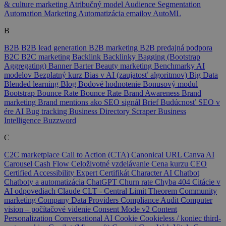
& culture marketing
Atribučný model
Audience Segmentation
Automation Marketing
Automatizácia emailov
AutoML
B
B2B
B2B lead generation
B2B marketing
B2B predajná podpora
B2C
B2C marketing
Backlink
Backlinky
Bagging (Bootstrap
Aggregating)
Banner
Barter
Beauty marketing
Benchmarky AI
modelov
Bezplatný kurz
Bias v AI (zaujatosť algoritmov)
Big Data
Blended learning
Blog
Bodové hodnotenie
Bonusový modul
Bootstrap
Bounce Rate
Bounce Rate
Brand Awareness
Brand
marketing
Brand mentions ako SEO signál
Brief
Budúcnosť SEO v
ére AI
Bug tracking
Business Directory Scraper
Business
Intelligence
Buzzword
C
C2C marketplace
Call to Action (CTA)
Canonical URL
Canva AI
Carousel
Cash Flow
Celoživotné vzdelávanie
Cena kurzu
CEO
Certified Accessibility Expert
Certifikát
Character AI
Chatbot
Chatboty a automatizácia
ChatGPT
Churn rate
Chyba 404
Citácie v
AI odpovediach
Claude
CLT - Central Limit Theorem
Community
marketing
Company Data Providers
Compliance Audit
Computer
vision – počítačové videnie
Consent Mode v2
Content
Personalization
Conversational AI
Cookie
Cookieless / koniec third-