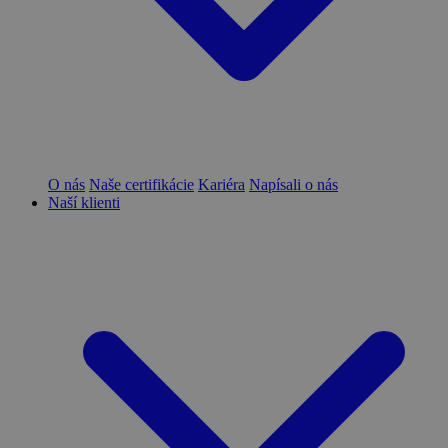
O nás
Naše certifikácie
Kariéra
Napísali o nás
Naší klienti