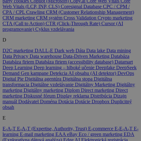
party cookies
Copilot (Microsoft)
Copy.ai
Core Web Vitals
Core
Web Vitals (LCP, INP, CLS)
Coresignal Database
CPC / CPM /
CPA / CPL
Crawling
CRM (Customer Relationship Management)
CRM marketing
CRM systém
Cross Validation
Crypto marketing
CTA (Call to Action)
CTR (Click-Through Rate)
Cursor (AI
programovanie)
Cyklus vzdelávania
D
D2C marketing
DALL-E
Dark web
Dáta
Data lake
Data mining
Data Privacy
Data warehouse
Data-Driven Marketing
Databáza
Databáza firiem
Databáza firiem (accessibility database)
Datamart
Deep Learning
Deep learning – hlboké učenie
Deepfake
DeepSeek
Demand Gen kampane
Detekcia AI obsahu (AI detektor)
DevOps
Digital Pie
Digitálna agentúra
Digitálna stopa
Digitálna
transformacia
Digitálne vzdelávanie
Digitálny Marketing
Digitálny
marketing
Digitálny marketing
Diplom
Direct marketing
Direct
marketing
Diskusné fórum
Display reklama
Distribúcia
Dizajn
manuál
Dodávatel
Doména
Dotácia
Dotácie
Dropbox
Duplicitný
obsah
E
E-A-T
E-A-T (Expertise, Authority, Trust)
E-commerce
E-E-A-T
E-
learning
E-mail marketing
EAA
eBay
Eco / green marketing
EDA
(Exploratívna dátová analýza)
Edge AI
Elektronická registrácia