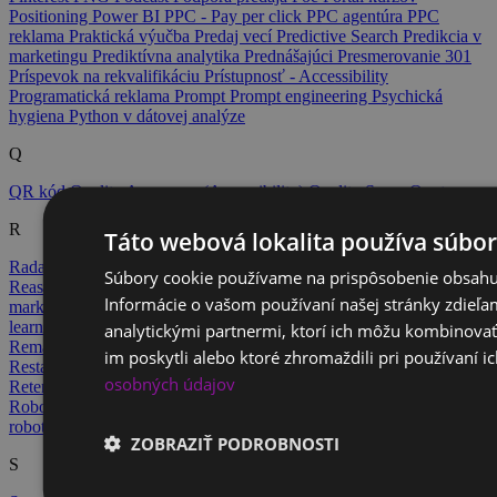
Positioning
Power BI
PPC - Pay per click
PPC agentúra
PPC
reklama
Praktická výučba
Predaj vecí
Predictive Search
Predikcia v
marketingu
Prediktívna analytika
Prednášajúci
Presmerovanie 301
Príspevok na rekvalifikáciu
Prístupnosť - Accessibility
Programatická reklama
Prompt
Prompt engineering
Psychická
hygiena
Python v dátovej analýze
Q
QR kód
Quality Assurance (Accessibility)
Quality Score
Quota
R
Táto webová lokalita používa súbor
Rada pre reklamu
RAG – Retrieval-Augmented Generation
Súbory cookie používame na prispôsobenie obsahu,
Reasoning modely (uvažujúce modely)
Recruitment
Recruitment
Informácie o vašom používaní našej stránky zdieľa
marketing
Refresher kurz
Registrácia
Regresia
Reinforcement
learning – učenie odmenou
Reklamná kampaň
Rekvalifikačný kurz
analytickými partnermi, ktorí ich môžu kombinovať 
Remarketing
Remediation Services
Report
Responsive Design
im poskytli alebo ktoré zhromaždili pri používaní ic
Restaurant & gastro marketing
Retail marketing
Retargeting
osobných údajov
Retencia marketing
Režim inkognito
Rich snippets
ROAS
Robots.txt
ROI (Return on Investment)
Rozvoj talentu
RPA –
robotická automatizácia
RTB
Runway
ZOBRAZIŤ PODROBNOSTI
S