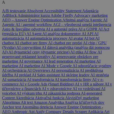
A
A/B testovanie
Absolvent
Accessibility Statement
Adaptácia
AdBlock
Administrátor kurzu
Adobe Firefly
Advocacy marketing
AEO – Answer Engine Optimization
Afinitná analýza
Agentic AI
Agentic AI / agentné workflow
AGI – všeobecná umelá inteligencia
Agro & špeciálne odvetvia
AI a autorské práva
AI a GDPR
AI Act
(regulácia EÚ)
AI Agent
AI analýza dokumentov
AI API
AI
automatizácia
AI automatizácia procesov
AI avatar
AI bot
AI
chatbot
AI chatbot pre firmy
AI chatbot pre predaj
AI chip / GPU
(Nvidia)
AI copywriting
AI dátová analytika (analýza dát pomocou
AI)
AI dynamické ceny (dynamic pricing)
AI etika
AI flow
AI
generované reklamné kreatívy
AI generovanie obrázkov pre
marketing
AI governance
AI lead generation
AI marketing
AI
marketing
AI marketing
AI Mode v Google
AI odporúčacie systémy
AI orchestrácia
AI Overviews
AI personalizácia
AI prediktívna
údržba
AI preklad
AI Sales assistant
AI skóring leadov
AI stratégia
AI sumarizácia
AI transformácia
AI transformácia firmy
AI v e-
commerce
AI v Google Ads (Smart Bidding)
AI v HR a nábore
AI v
účtovníctve a financiách
AI v zdravotníctve
AI vo vzdelávaní
AI
voicebot
AI výskum trhu
AI zákaznícka podpora
AI-generated
Content
Akreditácia
Aktivačná funkcia
Akvizičný marketing
Algoritmus
Alt text
Amazon
Analytika
Analýza kľúčových slov
Anchor text
Anomálna detekcia
Answer Engine Optimization -
AEO
Anthropic
Api
Apify Company Details Scraper
Aplikácia
Art