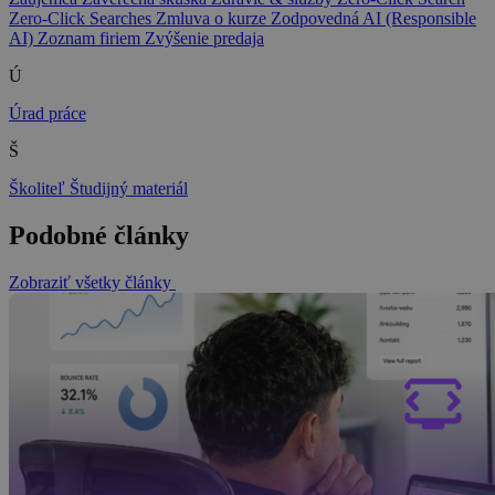
Zero-Click Searches
Zmluva o kurze
Zodpovedná AI (Responsible
AI)
Zoznam firiem
Zvýšenie predaja
Ú
Úrad práce
Š
Školiteľ
Študijný materiál
Podobné články
Zobraziť všetky články