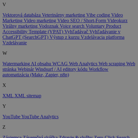
V
Vektorová databáza
Veterinárny marketing
Vibe coding
Video
Marketing
Video marketing
Video SEO / Short-Form
Videokurz
Virálny marketing
Vodoznak
Voice search
Voluntary Product
Accessibility Template (VPAT)
Vyhľadávač
Vyhľadávanie v
ChatGPT (SearchGPT)
Výstup z kurzu
Vzdelávacia platforma
Vzdelávanie
W
Watermarking AI obsahu
WCAG
Web Analytics
Web scraping
Web
stránka
Webinár
Windsurf / AI editory kódu
Workflow
automatizácia (Make, Zapier, n8n)
X
XML
XML sitemap
Y
YouTube
YouTube Analytics
Z
Záujemca
Záverečná skúška
Zdravie & služby
Zero-Click Search