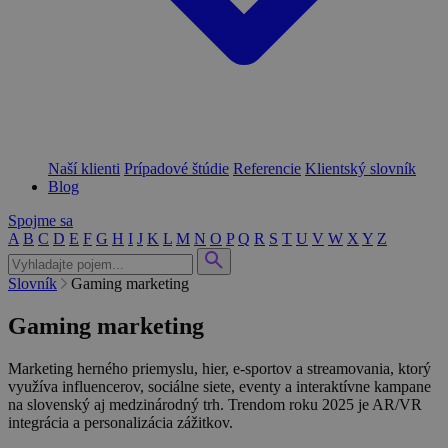
Naší klienti
Prípadové štúdie
Referencie
Klientský slovník
Blog
Spojme sa
A
B
C
D
E
F
G
H
I
J
K
L
M
N
O
P
Q
R
S
T
U
V
W
X
Y
Z
Slovník
Gaming marketing
Gaming marketing
Marketing herného priemyslu, hier, e-sportov a streamovania, ktorý
využíva influencerov, sociálne siete, eventy a interaktívne kampane
na slovenský aj medzinárodný trh. Trendom roku 2025 je AR/VR
integrácia a personalizácia zážitkov.