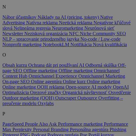
N
Nábor účastníkov
Náklady na AI (pricing, tokeny)
Native
Advertising
Natívna reklama
Neetická reklama
Negatívne kľúčové
slová
Nelineárna regresia
Neuromarketing
Neurónová sieť
Newsletter
Nezisková organizácia
NFC
Niche Community SEO
NLP – spracovanie prirodzeného jazyka
No-code / Low-code
Nonprofit marketing
NotebookLM
Notifikácia
Nová kvalifikácia
O
Obsah kurzu
Ochrana dát pri používaní AI
Odborná skúška
Off-
page SEO
Offline marketing
Offline marketing
Omnichannel
Content Hub
Omnichannel Experience
Omnichannel Marketing
On-page SEO
Online agentúra
Online kurz
Online marketing
Online marketing
OOH reklama
Open-source AI modely
OpenAI
Optimalizácia
Orezové značky
Organická návštevnosť
Osvedčenie
Outdoor marketing (OOH)
Outscraper
Outsource
Overfitting –
preučenie modelu
Oxylabs
P
PageSpeed
People Also Ask
Performance marketing
Performance
Max
Perplexity
Personal Branding
Personálna agentúra
Phishing
Pinterest
PNG
Podcast
Podpora predaja
Poe
Portál kurzov