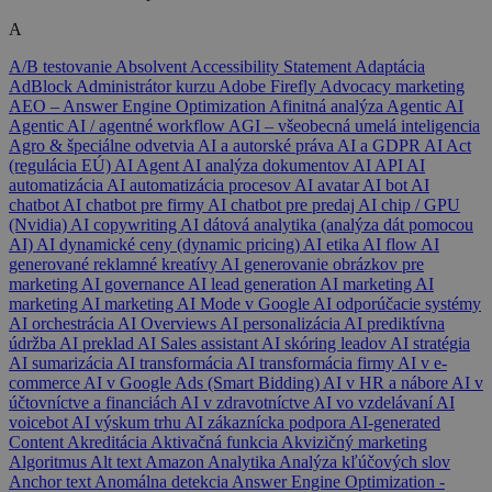
A
A/B testovanie
Absolvent
Accessibility Statement
Adaptácia
AdBlock
Administrátor kurzu
Adobe Firefly
Advocacy marketing
AEO – Answer Engine Optimization
Afinitná analýza
Agentic AI
Agentic AI / agentné workflow
AGI – všeobecná umelá inteligencia
Agro & špeciálne odvetvia
AI a autorské práva
AI a GDPR
AI Act
(regulácia EÚ)
AI Agent
AI analýza dokumentov
AI API
AI
automatizácia
AI automatizácia procesov
AI avatar
AI bot
AI
chatbot
AI chatbot pre firmy
AI chatbot pre predaj
AI chip / GPU
(Nvidia)
AI copywriting
AI dátová analytika (analýza dát pomocou
AI)
AI dynamické ceny (dynamic pricing)
AI etika
AI flow
AI
generované reklamné kreatívy
AI generovanie obrázkov pre
marketing
AI governance
AI lead generation
AI marketing
AI
marketing
AI marketing
AI Mode v Google
AI odporúčacie systémy
AI orchestrácia
AI Overviews
AI personalizácia
AI prediktívna
údržba
AI preklad
AI Sales assistant
AI skóring leadov
AI stratégia
AI sumarizácia
AI transformácia
AI transformácia firmy
AI v e-
commerce
AI v Google Ads (Smart Bidding)
AI v HR a nábore
AI v
účtovníctve a financiách
AI v zdravotníctve
AI vo vzdelávaní
AI
voicebot
AI výskum trhu
AI zákaznícka podpora
AI-generated
Content
Akreditácia
Aktivačná funkcia
Akvizičný marketing
Algoritmus
Alt text
Amazon
Analytika
Analýza kľúčových slov
Anchor text
Anomálna detekcia
Answer Engine Optimization -