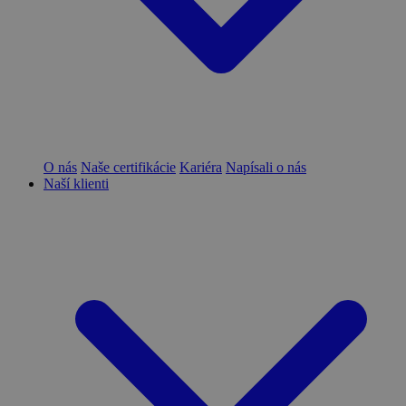
O nás
Naše certifikácie
Kariéra
Napísali o nás
Naší klienti