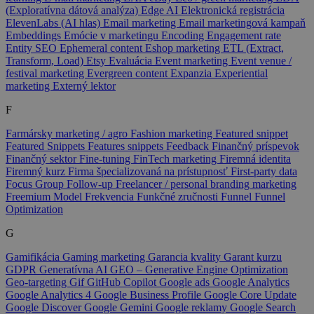
(Exploratívna dátová analýza)
Edge AI
Elektronická registrácia
ElevenLabs (AI hlas)
Email marketing
Email marketingová kampaň
Embeddings
Emócie v marketingu
Encoding
Engagement rate
Entity SEO
Ephemeral content
Eshop marketing
ETL (Extract,
Transform, Load)
Etsy
Evaluácia
Event marketing
Event venue /
festival marketing
Evergreen content
Expanzia
Experiential
marketing
Externý lektor
F
Farmársky marketing / agro
Fashion marketing
Featured snippet
Featured Snippets
Features snippets
Feedback
Finančný príspevok
Finančný sektor
Fine-tuning
FinTech marketing
Firemná identita
Firemný kurz
Firma špecializovaná na prístupnosť
First-party data
Focus Group
Follow-up
Freelancer / personal branding marketing
Freemium Model
Frekvencia
Funkčné zručnosti
Funnel
Funnel
Optimization
G
Gamifikácia
Gaming marketing
Garancia kvality
Garant kurzu
GDPR
Generatívna AI
GEO – Generative Engine Optimization
Geo-targeting
Gif
GitHub Copilot
Google ads
Google Analytics
Google Analytics 4
Google Business Profile
Google Core Update
Google Discover
Google Gemini
Google reklamy
Google Search