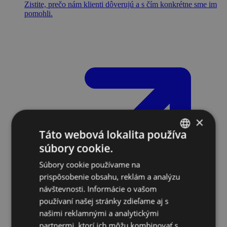
Zistite, prečo nám klienti dôverujú a s čím konkrétne sme im
pomohli.
×
Táto webová lokalita používa
súbory cookie.
SLOVAK
Súbory cookie používame na
ENGLISH
prispôsobenie obsahu, reklám a analýzu
návštevnosti. Informácie o vašom
používaní našej stránky zdieľame aj s
našimi reklamnými a analytickými
partnermi, ktorí ich môžu kombinovať s