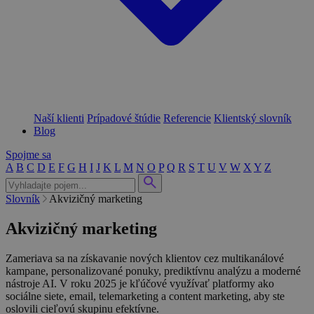
Naší klienti
Prípadové štúdie
Referencie
Klientský slovník
Blog
Spojme sa
A
B
C
D
E
F
G
H
I
J
K
L
M
N
O
P
Q
R
S
T
U
V
W
X
Y
Z
Slovník
Akvizičný marketing
Akvizičný marketing
Zameriava sa na získavanie nových klientov cez multikanálové
kampane, personalizované ponuky, prediktívnu analýzu a moderné
nástroje AI. V roku 2025 je kľúčové využívať platformy ako
sociálne siete, email, telemarketing a content marketing, aby ste
oslovili cieľovú skupinu efektívne.