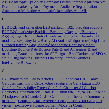
AEO
Anthropic
Api
Apify Company Details Scraper
Aplikácia
Art
& culture marketing
Atribučný model
Audience Segmentation
Automation Marketing
Automatizácia emailov
AutoML
B
B2B
B2B lead generation
B2B marketing
B2B predajná podpora
B2C
B2C marketing
Backlink
Backlinky
Bagging (Bootstrap
Aggregating)
Banner
Barter
Beauty marketing
Benchmarky AI
modelov
Bezplatný kurz
Bias v AI (zaujatosť algoritmov)
Big Data
Blended learning
Blog
Bodové hodnotenie
Bonusový modul
Bootstrap
Bounce Rate
Bounce Rate
Brand Awareness
Brand
marketing
Brand mentions ako SEO signál
Brief
Budúcnosť SEO v
ére AI
Bug tracking
Business Directory Scraper
Business
Intelligence
Buzzword
C
C2C marketplace
Call to Action (CTA)
Canonical URL
Canva AI
Carousel
Cash Flow
Celoživotné vzdelávanie
Cena kurzu
CEO
Certified Accessibility Expert
Certifikát
Character AI
Chatbot
Chatboty a automatizácia
ChatGPT
Churn rate
Chyba 404
Citácie v
AI odpovediach
Claude
CLT - Central Limit Theorem
Community
marketing
Company Data Providers
Compliance Audit
Computer
vision – počítačové videnie
Consent Mode v2
Content