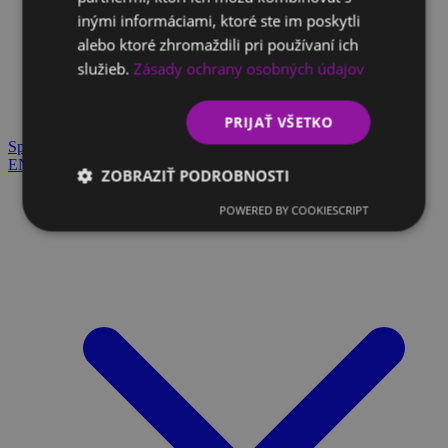
inými informáciami, ktoré ste im poskytli
Klientský slovník
alebo ktoré zhromaždili pri používaní ich
Strácate sa v odborných výrazoch a máte dotazy? Všetko
služieb.
Zásady ochrany osobných údajov
nájdete tu.
Blog
PRIJAŤ VŠETKO
Spojme sa
EN
SK
ZOBRAZIŤ PODROBNOSTI
Čo robíme
POWERED BY COOKIESCRIPT