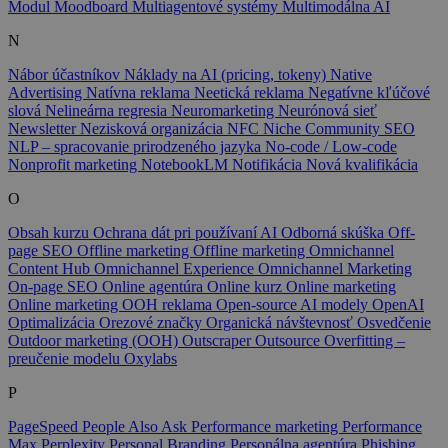
Modul
Moodboard
Multiagentové systémy
Multimodálna AI
N
Nábor účastníkov
Náklady na AI (pricing, tokeny)
Native
Advertising
Natívna reklama
Neetická reklama
Negatívne kľúčové
slová
Nelineárna regresia
Neuromarketing
Neurónová sieť
Newsletter
Nezisková organizácia
NFC
Niche Community SEO
NLP – spracovanie prirodzeného jazyka
No-code / Low-code
Nonprofit marketing
NotebookLM
Notifikácia
Nová kvalifikácia
O
Obsah kurzu
Ochrana dát pri používaní AI
Odborná skúška
Off-
page SEO
Offline marketing
Offline marketing
Omnichannel
Content Hub
Omnichannel Experience
Omnichannel Marketing
On-page SEO
Online agentúra
Online kurz
Online marketing
Online marketing
OOH reklama
Open-source AI modely
OpenAI
Optimalizácia
Orezové značky
Organická návštevnosť
Osvedčenie
Outdoor marketing (OOH)
Outscraper
Outsource
Overfitting –
preučenie modelu
Oxylabs
P
PageSpeed
People Also Ask
Performance marketing
Performance
Max
Perplexity
Personal Branding
Personálna agentúra
Phishing