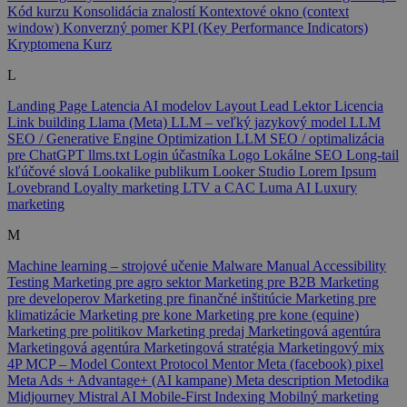
Kód kurzu
Konsolidácia znalostí
Kontextové okno (context
window)
Konverzný pomer
KPI (Key Performance Indicators)
Kryptomena
Kurz
L
Landing Page
Latencia AI modelov
Layout
Lead
Lektor
Licencia
Link building
Llama (Meta)
LLM – veľký jazykový model
LLM
SEO / Generative Engine Optimization
LLM SEO / optimalizácia
pre ChatGPT
llms.txt
Login účastníka
Logo
Lokálne SEO
Long-tail
kľúčové slová
Lookalike publikum
Looker Studio
Lorem Ipsum
Lovebrand
Loyalty marketing
LTV a CAC
Luma AI
Luxury
marketing
M
Machine learning – strojové učenie
Malware
Manual Accessibility
Testing
Marketing pre agro sektor
Marketing pre B2B
Marketing
pre developerov
Marketing pre finančné inštitúcie
Marketing pre
klimatizácie
Marketing pre kone
Marketing pre kone (equine)
Marketing pre politikov
Marketing predaj
Marketingová agentúra
Marketingová agentúra
Marketingová stratégia
Marketingový mix
4P
MCP – Model Context Protocol
Mentor
Meta (facebook) pixel
Meta Ads + Advantage+ (AI kampane)
Meta description
Metodika
Midjourney
Mistral AI
Mobile-First Indexing
Mobilný marketing