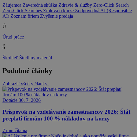
Záujemca
Záverečná skúška
Zdravie & služby
Zero-Click Search
Zero-Click Searches
Zmluva o kurze
Zodpovedná AI (Responsible
AI)
Zoznam firiem
Zvýšenie predaja
Ú
Úrad práce
Š
Školiteľ
Študijný materiál
Podobné články
Zobraziť všetky články
Dotácie
30. 7. 2026
Príspevok na vzdelávanie zamestnancov 2026: Štát
preplatí firmám 100 % nákladov na kurzy
7 min čítania