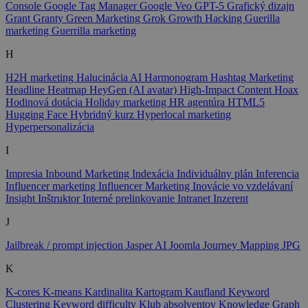
Console
Google Tag Manager
Google Veo
GPT-5
Grafický dizajn
Grant
Granty
Green Marketing
Grok
Growth Hacking
Guerilla
marketing
Guerrilla marketing
H
H2H marketing
Halucinácia AI
Harmonogram
Hashtag Marketing
Headline
Heatmap
HeyGen (AI avatar)
High-Impact Content
Hoax
Hodinová dotácia
Holiday marketing
HR agentúra
HTML5
Hugging Face
Hybridný kurz
Hyperlocal marketing
Hyperpersonalizácia
I
Impresia
Inbound Marketing
Indexácia
Individuálny plán
Inferencia
Influencer marketing
Influencer Marketing
Inovácie vo vzdelávaní
Insight
Inštruktor
Interné prelinkovanie
Intranet
Inzerent
J
Jailbreak / prompt injection
Jasper AI
Joomla
Journey Mapping
JPG
K
K-cores
K-means
Kardinalita
Kartogram
Kaufland
Keyword
Clustering
Keyword difficulty
Klub absolventov
Knowledge Graph