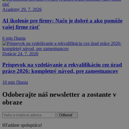
Academy
29. 7. 2026
AI školenie pre firmy: Načo je dobré a ako pomôže
vašej firme rásť
6 min čítania
Dotácie
24. 7. 2026
Príspevok na vzdelávanie a rekvalifikáciu cez úrad
práce 2026: kompletný návod, pre zamestnancov
10 min čítania
Odoberajte náš newsletter a zostante v
obraze
Odberať
Hľadáme spoluprácu!