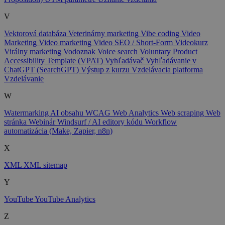
V
Vektorová databáza
Veterinárny marketing
Vibe coding
Video
Marketing
Video marketing
Video SEO / Short-Form
Videokurz
Virálny marketing
Vodoznak
Voice search
Voluntary Product
Accessibility Template (VPAT)
Vyhľadávač
Vyhľadávanie v
ChatGPT (SearchGPT)
Výstup z kurzu
Vzdelávacia platforma
Vzdelávanie
W
Watermarking AI obsahu
WCAG
Web Analytics
Web scraping
Web
stránka
Webinár
Windsurf / AI editory kódu
Workflow
automatizácia (Make, Zapier, n8n)
X
XML
XML sitemap
Y
YouTube
YouTube Analytics
Z