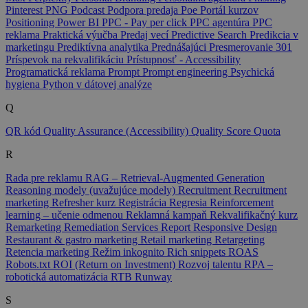
Pinterest
PNG
Podcast
Podpora predaja
Poe
Portál kurzov
Positioning
Power BI
PPC - Pay per click
PPC agentúra
PPC
reklama
Praktická výučba
Predaj vecí
Predictive Search
Predikcia v
marketingu
Prediktívna analytika
Prednášajúci
Presmerovanie 301
Príspevok na rekvalifikáciu
Prístupnosť - Accessibility
Programatická reklama
Prompt
Prompt engineering
Psychická
hygiena
Python v dátovej analýze
Q
QR kód
Quality Assurance (Accessibility)
Quality Score
Quota
R
Rada pre reklamu
RAG – Retrieval-Augmented Generation
Reasoning modely (uvažujúce modely)
Recruitment
Recruitment
marketing
Refresher kurz
Registrácia
Regresia
Reinforcement
learning – učenie odmenou
Reklamná kampaň
Rekvalifikačný kurz
Remarketing
Remediation Services
Report
Responsive Design
Restaurant & gastro marketing
Retail marketing
Retargeting
Retencia marketing
Režim inkognito
Rich snippets
ROAS
Robots.txt
ROI (Return on Investment)
Rozvoj talentu
RPA –
robotická automatizácia
RTB
Runway
S