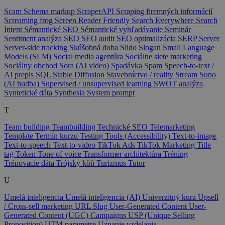
Scam
Schema markup
ScraperAPI
Scraping firemných informácií
Screaming frog
Screen Reader Friendly
Search Everywhere
Search
Intent
Sémantické SEO
Sémantické vyhľadávanie
Seminár
Sentiment analýza
SEO
SEO audit
SEO optimalizácia
SERP
Server
Server-side tracking
Skúšobná doba
Slido
Slogan
Small Language
Models (SLM)
Social media agentúra
Sociálne siete marketing
Sociálny obchod
Sora (AI video)
Spadávka
Spam
Speech-to-text /
AI prepis
SQL
Stable Diffusion
Stavebníctvo / reality
Stream
Suno
(AI hudba)
Supervised / unsupervised learning
SWOT analýza
Syntetické dáta
Synthesia
System prompt
T
Team building
Teambuilding
Technické SEO
Telemarketing
Template
Termín kurzu
Testing Tools (Accessibility)
Text-to-image
Text-to-speech
Text-to-video
TikTok Ads
TikTok Marketing
Title
tag
Token
Tone of voice
Transformer architektúra
Tréning
Trénovacie dáta
Trójsky kôň
Turizmus
Tutor
U
Umelá inteligencia
Umelá inteligencia (AI)
Univerzitný kurz
Upsell
/ Cross-sell marketing
URL Slug
User-Generated Content
User-
Generated Content (UGC) Campaigns
USP (Unique Selling
Proposition)
UTM parametre
Uznanie vzdelania