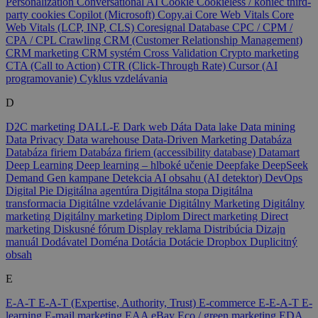
Personalization
Conversational AI
Cookie
Cookieless / koniec third-
party cookies
Copilot (Microsoft)
Copy.ai
Core Web Vitals
Core
Web Vitals (LCP, INP, CLS)
Coresignal Database
CPC / CPM /
CPA / CPL
Crawling
CRM (Customer Relationship Management)
CRM marketing
CRM systém
Cross Validation
Crypto marketing
CTA (Call to Action)
CTR (Click-Through Rate)
Cursor (AI
programovanie)
Cyklus vzdelávania
D
D2C marketing
DALL-E
Dark web
Dáta
Data lake
Data mining
Data Privacy
Data warehouse
Data-Driven Marketing
Databáza
Databáza firiem
Databáza firiem (accessibility database)
Datamart
Deep Learning
Deep learning – hlboké učenie
Deepfake
DeepSeek
Demand Gen kampane
Detekcia AI obsahu (AI detektor)
DevOps
Digital Pie
Digitálna agentúra
Digitálna stopa
Digitálna
transformacia
Digitálne vzdelávanie
Digitálny Marketing
Digitálny
marketing
Digitálny marketing
Diplom
Direct marketing
Direct
marketing
Diskusné fórum
Display reklama
Distribúcia
Dizajn
manuál
Dodávatel
Doména
Dotácia
Dotácie
Dropbox
Duplicitný
obsah
E
E-A-T
E-A-T (Expertise, Authority, Trust)
E-commerce
E-E-A-T
E-
learning
E-mail marketing
EAA
eBay
Eco / green marketing
EDA