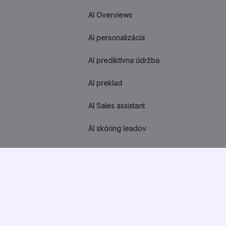
AI Overviews
AI personalizácia
AI prediktívna údržba
AI preklad
AI Sales assistant
AI skóring leadov
AI stratégia
AI sumarizácia
AI transformácia
AI transformácia firmy