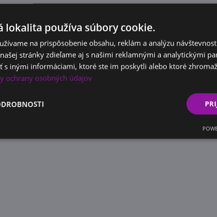
 lokalita používa súbory cookie.
užívame na prispôsobenie obsahu, reklám a analýzu návštevnosti
ašej stránky zdieľame aj s našimi reklamnými a analytickými par
 inými informáciami, ktoré ste im poskytli alebo ktoré zhromažd
y ochrany osobných údajov
ODROBNOSTI
PRI
POWE