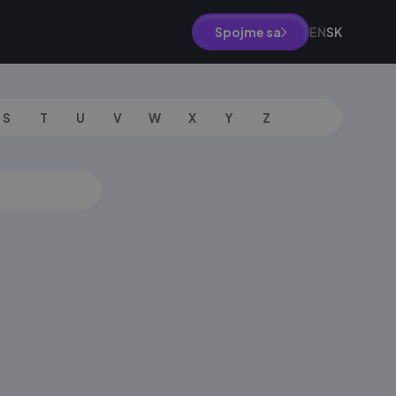
EN
SK
Spojme sa
S
T
U
V
W
X
Y
Z