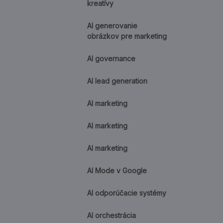
kreatívy
AI generovanie
obrázkov pre marketing
AI governance
AI lead generation
AI marketing
AI marketing
AI marketing
AI Mode v Google
AI odporúčacie systémy
AI orchestrácia