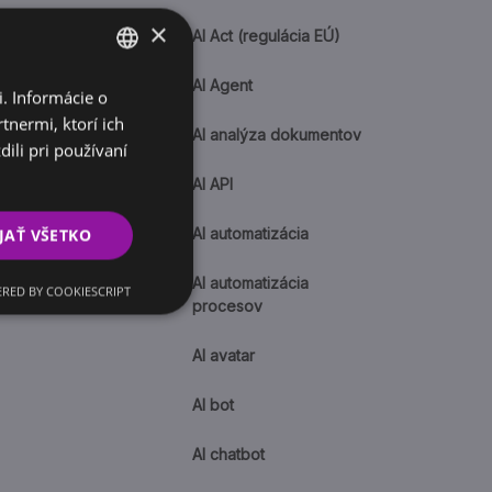
×
AI Act (regulácia EÚ)
AI Agent
. Informácie o
SLOVAK
tnermi, ktorí ich
ENGLISH
AI analýza dokumentov
ili pri používaní
AI API
JAŤ VŠETKO
AI automatizácia
AI automatizácia
RED BY COOKIESCRIPT
procesov
AI avatar
AI bot
AI chatbot