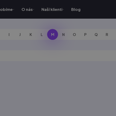
robíme
O nás
Naší klienti
Blog
I
J
K
L
M
N
O
P
Q
R