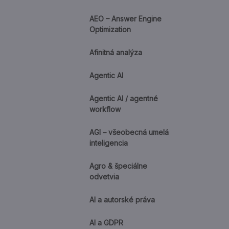
AEO – Answer Engine
Optimization
Afinitná analýza
Agentic AI
Agentic AI / agentné
workflow
AGI – všeobecná umelá
inteligencia
Agro & špeciálne
odvetvia
AI a autorské práva
AI a GDPR