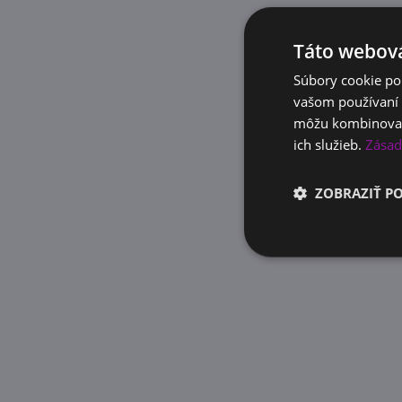
Táto webová
Súbory cookie po
vašom používaní n
môžu kombinovať s
ich služieb.
Zásad
ZOBRAZIŤ P