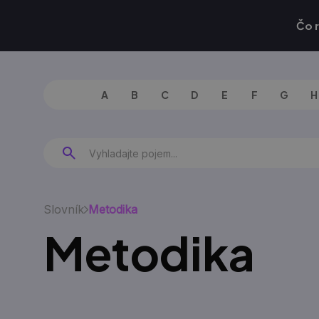
Čo 
A
B
C
D
E
F
G
H
Slovník
Metodika
Metodika