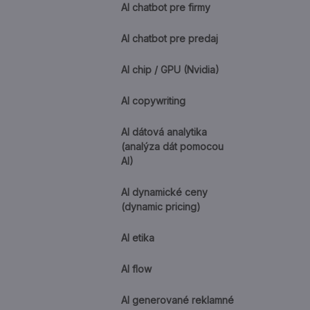
AI chatbot pre firmy
AI chatbot pre predaj
AI chip / GPU (Nvidia)
AI copywriting
AI dátová analytika
(analýza dát pomocou
AI)
AI dynamické ceny
(dynamic pricing)
AI etika
AI flow
AI generované reklamné