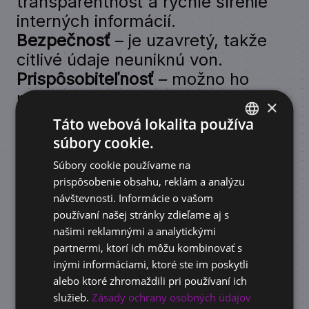
transparentnosť a rýchle šírenie
interných informácií.
Bezpečnosť
– je uzavretý, takže
citlivé údaje neuniknú von.
Prispôsobiteľnosť
– možno ho
prispôsobiť potrebám jednotlivých
×
oddelení alebo pracovných tímov.
Táto webová lokalita používa
Intranet vs. internet
súbory cookie.
SLOVAK
Súbory cookie používame na
vs. extranet
ENGLISH
prispôsobenie obsahu, reklám a analýzu
návštevnosti. Informácie o vašom
Intranet
– interná sieť, prístupná
používaní našej stránky zdieľame aj s
len zamestnancom.
našimi reklamnými a analytickými
Internet
– verejná, otvorená
partnermi, ktorí ich môžu kombinovať s
globálna sieť.
inými informáciami, ktoré ste im poskytli
Extranet
– rozšírenie intranetu aj
alebo ktoré zhromaždili pri používaní ich
pre externých partnerov či
služieb.
Zásady ochrany osobných údajov