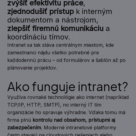
zvýšiť efektivitu práce
,
zjednodušiť prístup
k interným
dokumentom a nástrojom,
zlepšiť firemnú komunikáciu
a
koordináciu tímov.
Intranet sa tak stáva centrálnym miestom, kde
zamestnanci nájdu všetko potrebné pre
každodennú prácu – od formulárov a šablón až po
plánovanie projektov.
Ako funguje intranet?
Využíva rovnaké technológie ako internet (napríklad
TCP/IP, HTTP, SMTP), no interný IT tím
organizácie ho spravuje výhradne. Vďaka tomu má
firma plnú
kontrolu nad obsahom, prístupmi aj
zabezpečením
. Moderné intranetové platformy
často stavajú na cloudových riešeniach alebo