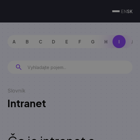
EN
SK
A
B
C
D
E
F
G
H
I
J
Slovník
Intranet