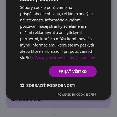
pomôže vašej firme rásť
Súbory cookie používame na
ENGLISH
prispôsobenie obsahu, reklám a analýzu
návštevnosti. Informácie o vašom
používaní našej stránky zdieľame aj s
našimi reklamnými a analytickými
partnermi, ktorí ich môžu kombinovať s
inými informáciami, ktoré ste im poskytli
alebo ktoré zhromaždili pri používaní ich
služieb.
Zásady ochrany osobných údajov
PRIJAŤ VŠETKO
DOTÁCIE
ZOBRAZIŤ PODROBNOSTI
Príspevok na vzdelávanie a rekvalifikáciu
cez úrad práce 2026: kompletný návod, pre
POWERED BY COOKIESCRIPT
zamestnancov