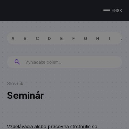
EN
SK
A
B
C
D
E
F
G
H
I
J
Slovník
Seminár
Vzdelávacia alebo pracovná stretnutie so