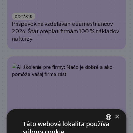
DOTÁCIE
Príspevok na vzdelávanie zamestnancov
2026: Štát preplatí firmám 100 % nákladov
na kurzy
×
Táto webová lokalita používa
ACADEMY
AI školenie pre firmy: Načo je dobré a ako
súbory cookie.
SLOVAK