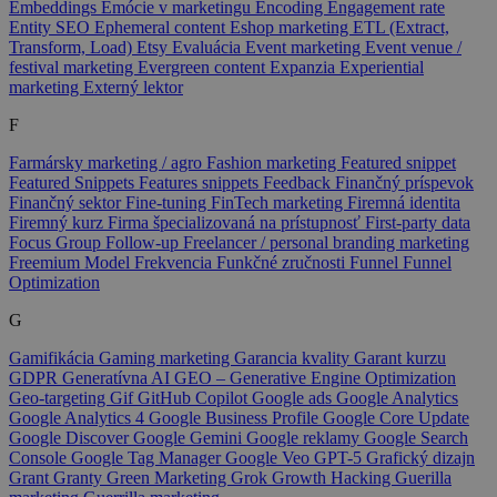
Embeddings
Emócie v marketingu
Encoding
Engagement rate
Entity SEO
Ephemeral content
Eshop marketing
ETL (Extract,
Transform, Load)
Etsy
Evaluácia
Event marketing
Event venue /
festival marketing
Evergreen content
Expanzia
Experiential
marketing
Externý lektor
F
Farmársky marketing / agro
Fashion marketing
Featured snippet
Featured Snippets
Features snippets
Feedback
Finančný príspevok
Finančný sektor
Fine-tuning
FinTech marketing
Firemná identita
Firemný kurz
Firma špecializovaná na prístupnosť
First-party data
Focus Group
Follow-up
Freelancer / personal branding marketing
Freemium Model
Frekvencia
Funkčné zručnosti
Funnel
Funnel
Optimization
G
Gamifikácia
Gaming marketing
Garancia kvality
Garant kurzu
GDPR
Generatívna AI
GEO – Generative Engine Optimization
Geo-targeting
Gif
GitHub Copilot
Google ads
Google Analytics
Google Analytics 4
Google Business Profile
Google Core Update
Google Discover
Google Gemini
Google reklamy
Google Search
Console
Google Tag Manager
Google Veo
GPT-5
Grafický dizajn
Grant
Granty
Green Marketing
Grok
Growth Hacking
Guerilla