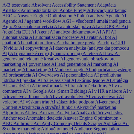
A/B testovanie
Absolvent
Accessibility Statement
Adaptácia
AdBlock
Administrátor kurzu
Adobe Firefly
Advocacy marketing
AEO – Answer Engine Optimization
Afinitná analýza
Agentic AI
Agentic AI / agentné workflow
AGI – všeobecná umelá inteligencia
Agro & špeciálne odvetvia
AI a autorské práva
AI a GDPR
AI Act
(regulácia EÚ)
AI Agent
AI analýza dokumentov
AI API
AI
automatizácia
AI automatizácia procesov
AI avatar
AI bot
AI
chatbot
AI chatbot pre firmy
AI chatbot pre predaj
AI chip / GPU
(Nvidia)
AI copywriting
AI dátová analytika (analýza dát pomocou
AI)
AI dynamické ceny (dynamic pricing)
AI etika
AI flow
AI
generované reklamné kreatívy
AI generovanie obrázkov pre
marketing
AI governance
AI lead generation
AI marketing
AI
marketing
AI marketing
AI Mode v Google
AI odporúčacie systémy
AI orchestrácia
AI Overviews
AI personalizácia
AI prediktívna
údržba
AI preklad
AI Sales assistant
AI skóring leadov
AI stratégia
AI sumarizácia
AI transformácia
AI transformácia firmy
AI v e-
commerce
AI v Google Ads (Smart Bidding)
AI v HR a nábore
AI v
účtovníctve a financiách
AI v zdravotníctve
AI vo vzdelávaní
AI
voicebot
AI výskum trhu
AI zákaznícka podpora
AI-generated
Content
Akreditácia
Aktivačná funkcia
Akvizičný marketing
Algoritmus
Alt text
Amazon
Analytika
Analýza kľúčových slov
Anchor text
Anomálna detekcia
Answer Engine Optimization -
AEO
Anthropic
Api
Apify Company Details Scraper
Aplikácia
Art
& culture marketing
Atribučný model
Audience Segmentation