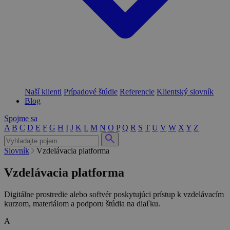
Naší klienti
Prípadové štúdie
Referencie
Klientský slovník
Blog
Spojme sa
A
B
C
D
E
F
G
H
I
J
K
L
M
N
O
P
Q
R
S
T
U
V
W
X
Y
Z
Slovník
Vzdelávacia platforma
Vzdelávacia platforma
Digitálne prostredie alebo softvér poskytujúci prístup k vzdelávacím
kurzom, materiálom a podporu štúdia na diaľku.
A