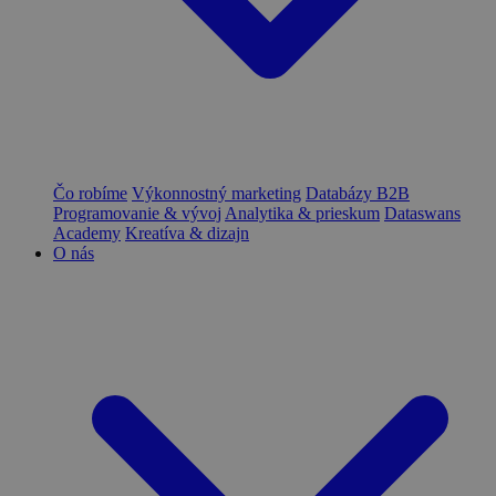
Čo robíme
Výkonnostný marketing
Databázy B2B
Programovanie & vývoj
Analytika & prieskum
Dataswans
Academy
Kreatíva & dizajn
O nás