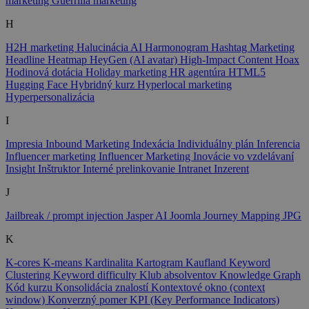
marketing
Guerrilla marketing
H
H2H marketing
Halucinácia AI
Harmonogram
Hashtag Marketing
Headline
Heatmap
HeyGen (AI avatar)
High-Impact Content
Hoax
Hodinová dotácia
Holiday marketing
HR agentúra
HTML5
Hugging Face
Hybridný kurz
Hyperlocal marketing
Hyperpersonalizácia
I
Impresia
Inbound Marketing
Indexácia
Individuálny plán
Inferencia
Influencer marketing
Influencer Marketing
Inovácie vo vzdelávaní
Insight
Inštruktor
Interné prelinkovanie
Intranet
Inzerent
J
Jailbreak / prompt injection
Jasper AI
Joomla
Journey Mapping
JPG
K
K-cores
K-means
Kardinalita
Kartogram
Kaufland
Keyword
Clustering
Keyword difficulty
Klub absolventov
Knowledge Graph
Kód kurzu
Konsolidácia znalostí
Kontextové okno (context
window)
Konverzný pomer
KPI (Key Performance Indicators)