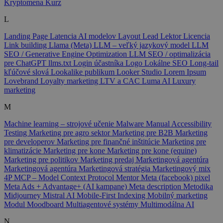
Kryptomena
Kurz
L
Landing Page
Latencia AI modelov
Layout
Lead
Lektor
Licencia
Link building
Llama (Meta)
LLM – veľký jazykový model
LLM
SEO / Generative Engine Optimization
LLM SEO / optimalizácia
pre ChatGPT
llms.txt
Login účastníka
Logo
Lokálne SEO
Long-tail
kľúčové slová
Lookalike publikum
Looker Studio
Lorem Ipsum
Lovebrand
Loyalty marketing
LTV a CAC
Luma AI
Luxury
marketing
M
Machine learning – strojové učenie
Malware
Manual Accessibility
Testing
Marketing pre agro sektor
Marketing pre B2B
Marketing
pre developerov
Marketing pre finančné inštitúcie
Marketing pre
klimatizácie
Marketing pre kone
Marketing pre kone (equine)
Marketing pre politikov
Marketing predaj
Marketingová agentúra
Marketingová agentúra
Marketingová stratégia
Marketingový mix
4P
MCP – Model Context Protocol
Mentor
Meta (facebook) pixel
Meta Ads + Advantage+ (AI kampane)
Meta description
Metodika
Midjourney
Mistral AI
Mobile-First Indexing
Mobilný marketing
Modul
Moodboard
Multiagentové systémy
Multimodálna AI
N