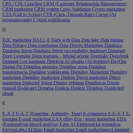
CPA / CPL
Crawling
CRM (Customer Relationship Management)
CRM marketing
CRM systém
Cross Validation
Crypto marketing
CTA (Call to Action)
CTR (Click-Through Rate)
Cursor (AI
programovanie)
Cyklus vzdelávania
D
D2C marketing
DALL-E
Dark web
Dáta
Data lake
Data mining
Data Privacy
Data warehouse
Data-Driven Marketing
Databáza
Databáza firiem
Databáza firiem (accessibility database)
Datamart
Deep Learning
Deep learning – hlboké učenie
Deepfake
DeepSeek
Demand Gen kampane
Detekcia AI obsahu (AI detektor)
DevOps
Digital Pie
Digitálna agentúra
Digitálna stopa
Digitálna
transformacia
Digitálne vzdelávanie
Digitálny Marketing
Digitálny
marketing
Digitálny marketing
Diplom
Direct marketing
Direct
marketing
Diskusné fórum
Display reklama
Distribúcia
Dizajn
manuál
Dodávatel
Doména
Dotácia
Dotácie
Dropbox
Duplicitný
obsah
E
E-A-T
E-A-T (Expertise, Authority, Trust)
E-commerce
E-E-A-T
E-
learning
E-mail marketing
EAA
eBay
Eco / green marketing
EDA
(Exploratívna dátová analýza)
Edge AI
Elektronická registrácia
ElevenLabs (AI hlas)
Email marketing
Email marketingová kampaň