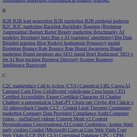
Automation Marketing
Automatizácia emailov
AutoML
B
B2B
B2B lead generation
B2B marketing
B2B predajná podpora
B2C
B2C marketing
Backlink
Backlinky
Bagging (Bootstrap
Aggregating)
Banner
Barter
Beauty marketing
Benchmarky AI
modelov
Bezplatný kurz
Bias v AI (zaujatosť algoritmov)
Big Data
Blended learning
Blog
Bodové hodnotenie
Bonusový modul
Bootstrap
Bounce Rate
Bounce Rate
Brand Awareness
Brand
marketing
Brand mentions ako SEO signál
Brief
Budúcnosť SEO v
ére AI
Bug tracking
Business Directory Scraper
Business
Intelligence
Buzzword
C
C2C marketplace
Call to Action (CTA)
Canonical URL
Canva AI
Carousel
Cash Flow
Celoživotné vzdelávanie
Cena kurzu
CEO
Certified Accessibility Expert
Certifikát
Character AI
Chatbot
Chatboty a automatizácia
ChatGPT
Churn rate
Chyba 404
Citácie v
AI odpovediach
Claude
CLT - Central Limit Theorem
Community
marketing
Company Data Providers
Compliance Audit
Computer
vision – počítačové videnie
Consent Mode v2
Content
Personalization
Conversational AI
Cookie
Cookieless / koniec third-
party cookies
Copilot (Microsoft)
Copy.ai
Core Web Vitals
Core
Web Vitals (LCP, INP, CLS)
Coresignal Database
CPC / CPM /