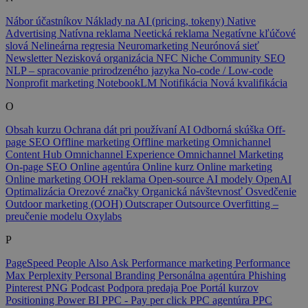
Nábor účastníkov
Náklady na AI (pricing, tokeny)
Native
Advertising
Natívna reklama
Neetická reklama
Negatívne kľúčové
slová
Nelineárna regresia
Neuromarketing
Neurónová sieť
Newsletter
Nezisková organizácia
NFC
Niche Community SEO
NLP – spracovanie prirodzeného jazyka
No-code / Low-code
Nonprofit marketing
NotebookLM
Notifikácia
Nová kvalifikácia
O
Obsah kurzu
Ochrana dát pri používaní AI
Odborná skúška
Off-
page SEO
Offline marketing
Offline marketing
Omnichannel
Content Hub
Omnichannel Experience
Omnichannel Marketing
On-page SEO
Online agentúra
Online kurz
Online marketing
Online marketing
OOH reklama
Open-source AI modely
OpenAI
Optimalizácia
Orezové značky
Organická návštevnosť
Osvedčenie
Outdoor marketing (OOH)
Outscraper
Outsource
Overfitting –
preučenie modelu
Oxylabs
P
PageSpeed
People Also Ask
Performance marketing
Performance
Max
Perplexity
Personal Branding
Personálna agentúra
Phishing
Pinterest
PNG
Podcast
Podpora predaja
Poe
Portál kurzov
Positioning
Power BI
PPC - Pay per click
PPC agentúra
PPC