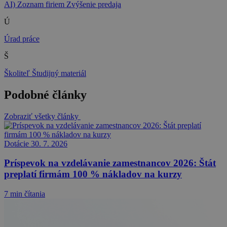
AI)
Zoznam firiem
Zvýšenie predaja
Ú
Úrad práce
Š
Školiteľ
Študijný materiál
Podobné články
Zobraziť všetky články
Dotácie
30. 7. 2026
Príspevok na vzdelávanie zamestnancov 2026: Štát
preplatí firmám 100 % nákladov na kurzy
7 min čítania