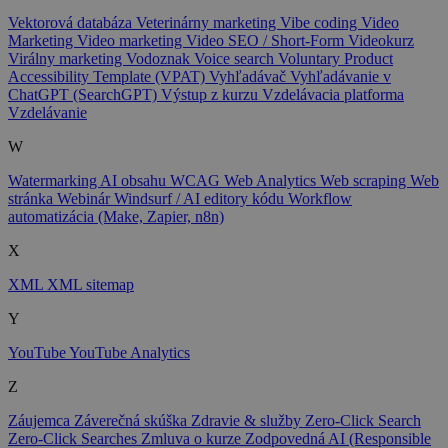
Vektorová databáza
Veterinárny marketing
Vibe coding
Video
Marketing
Video marketing
Video SEO / Short-Form
Videokurz
Virálny marketing
Vodoznak
Voice search
Voluntary Product
Accessibility Template (VPAT)
Vyhľadávač
Vyhľadávanie v
ChatGPT (SearchGPT)
Výstup z kurzu
Vzdelávacia platforma
Vzdelávanie
W
Watermarking AI obsahu
WCAG
Web Analytics
Web scraping
Web
stránka
Webinár
Windsurf / AI editory kódu
Workflow
automatizácia (Make, Zapier, n8n)
X
XML
XML sitemap
Y
YouTube
YouTube Analytics
Z
Záujemca
Záverečná skúška
Zdravie & služby
Zero-Click Search
Zero-Click Searches
Zmluva o kurze
Zodpovedná AI (Responsible