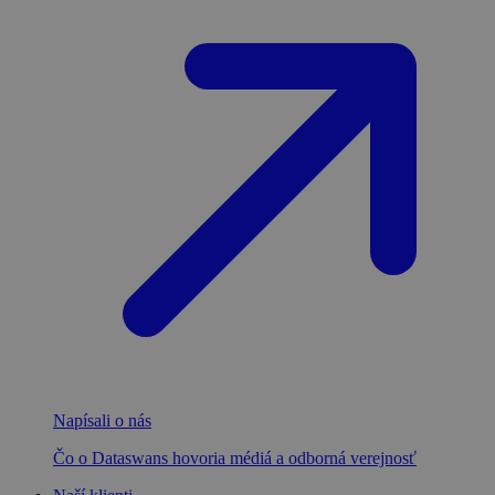
Napísali o nás
Čo o Dataswans hovoria médiá a odborná verejnosť