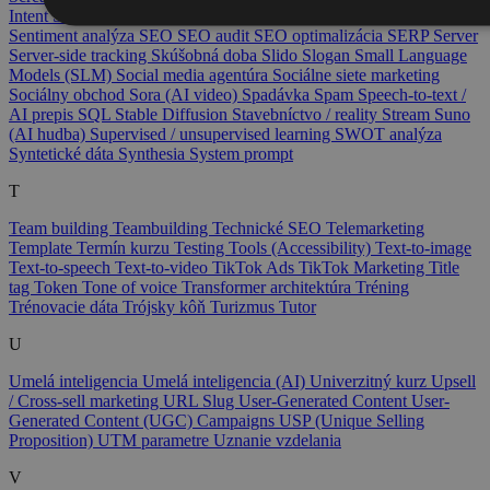
Intent
Sémantické SEO
Sémantické vyhľadávanie
Seminár
Sentiment analýza
SEO
SEO audit
SEO optimalizácia
SERP
Server
Server-side tracking
Skúšobná doba
Slido
Slogan
Small Language
Models (SLM)
Social media agentúra
Sociálne siete marketing
Sociálny obchod
Sora (AI video)
Spadávka
Spam
Speech-to-text /
AI prepis
SQL
Stable Diffusion
Stavebníctvo / reality
Stream
Suno
(AI hudba)
Supervised / unsupervised learning
SWOT analýza
Syntetické dáta
Synthesia
System prompt
T
Team building
Teambuilding
Technické SEO
Telemarketing
Template
Termín kurzu
Testing Tools (Accessibility)
Text-to-image
Text-to-speech
Text-to-video
TikTok Ads
TikTok Marketing
Title
tag
Token
Tone of voice
Transformer architektúra
Tréning
Trénovacie dáta
Trójsky kôň
Turizmus
Tutor
U
Umelá inteligencia
Umelá inteligencia (AI)
Univerzitný kurz
Upsell
/ Cross-sell marketing
URL Slug
User-Generated Content
User-
Generated Content (UGC) Campaigns
USP (Unique Selling
Proposition)
UTM parametre
Uznanie vzdelania
V