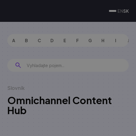
EN
SK
A
B
C
D
E
F
G
H
I
J
Slovník
Omnichannel Content
Hub