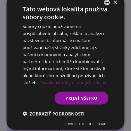
×
Táto webová lokalita používa
súbory cookie.
SLOVAK
Súbory cookie používame na
ACADEMY
ENGLISH
prispôsobenie obsahu, reklám a analýzu
AI školenie pre firmy: Načo je dobré a ako
návštevnosti. Informácie o vašom
pomôže vašej firme rásť
používaní našej stránky zdieľame aj s
našimi reklamnými a analytickými
partnermi, ktorí ich môžu kombinovať s
inými informáciami, ktoré ste im poskytli
alebo ktoré zhromaždili pri používaní ich
služieb.
Zásady ochrany osobných údajov
PRIJAŤ VŠETKO
ZOBRAZIŤ PODROBNOSTI
POWERED BY COOKIESCRIPT
DOTÁCIE