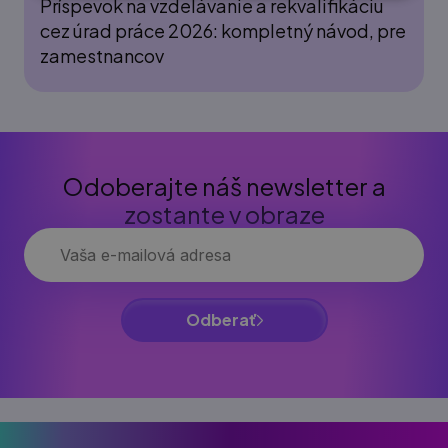
Príspevok na vzdelávanie a rekvalifikáciu
cez úrad práce 2026: kompletný návod, pre
zamestnancov
Odoberajte náš newsletter a
zostante v obraze
Odberať