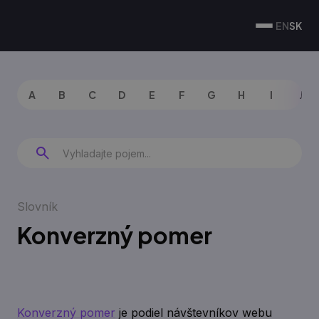
EN
SK
A
B
C
D
E
F
G
H
I
J
Slovník
Konverzný pomer
Konverzný pomer
je podiel návštevníkov webu