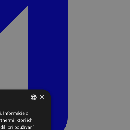
×
. Informácie o
SLOVAK
tnermi, ktorí ich
ENGLISH
ili pri používaní