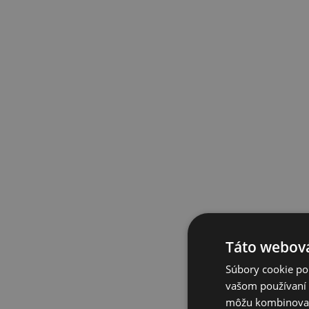
Táto webová
Súbory cookie po
vašom používaní n
môžu kombinovať s