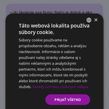
×
Táto webová lokalita používa
súbory cookie.
SLOVAK
Súbory cookie používame na
ENGLISH
prispôsobenie obsahu, reklám a analýzu
návštevnosti. Informácie o vašom
používaní našej stránky zdieľame aj s
ACADEMY
našimi reklamnými a analytickými
AI školenie pre firmy: Načo je dobré a ako
partnermi, ktorí ich môžu kombinovať s
pomôže vašej firme rásť
inými informáciami, ktoré ste im poskytli
alebo ktoré zhromaždili pri používaní ich
služieb.
Zásady ochrany osobných údajov
PRIJAŤ VŠETKO