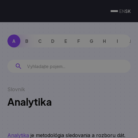
EN
SK
A
B
C
D
E
F
G
H
I
J
Slovník
Analytika
Analytika
je metodológia sledovania a rozboru dát.