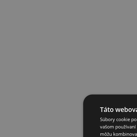
Táto webová
Súbory cookie po
vašom používaní n
môžu kombinovať s