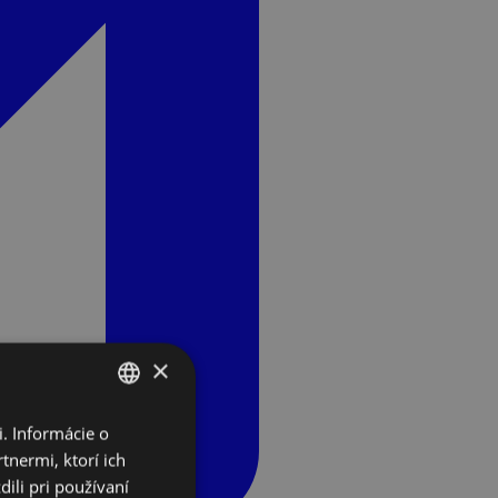
×
. Informácie o
SLOVAK
tnermi, ktorí ich
ENGLISH
ili pri používaní