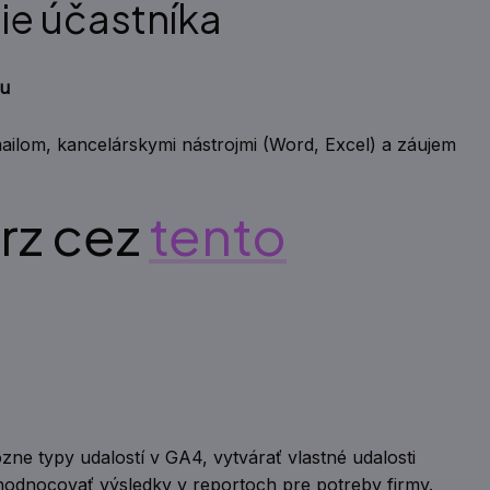
ie účastníka
ou
ailom, kancelárskymi nástrojmi (Word, Excel) a záujem
urz cez
tento
zne typy udalostí v GA4, vytvárať vlastné udalosti
yhodnocovať výsledky v reportoch pre potreby firmy.