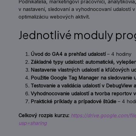
Podnikatelia, marketingoví pracovníci, analytikovia
v nastavení, sledovaní a vyhodnocovaní udalostí v
optimalizáciu webových aktivít.
Jednotlivé moduly pro
Úvod do GA4 a prehľad udalostí
– 4 hodiny
Základné typy udalostí: automatické, vylepše
Nastavenie vlastných udalostí a kľúčových uda
Použitie Google Tag Manager na sledovanie u
Testovanie a validácia udalostí v DebugView 
Vyhodnocovanie udalostí a tvorba reportov 
Praktické príklady a prípadové štúdie
– 4 hod
Celkový rozpis kurzu:
https://drive.google.com/
usp=sharing