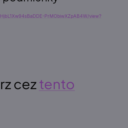
/d/18JHjbL1Xw94sBaDDE-PrMObiwXZpAB4W/view?
urz cez
tento