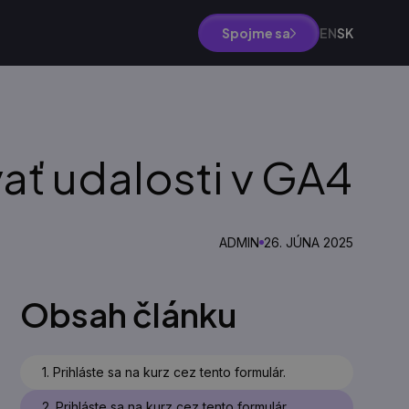
EN
SK
Spojme sa
ať udalosti v GA4
ADMIN
26. JÚNA 2025
Obsah článku
1. Prihláste sa na kurz cez tento formulár.
2. Prihláste sa na kurz cez tento formulár.