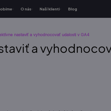
robíme
O nás
Naší klienti
Blog
ektívne nastaviť a vyhodnocovať udalosti v GA4
staviť a vyhodnocov