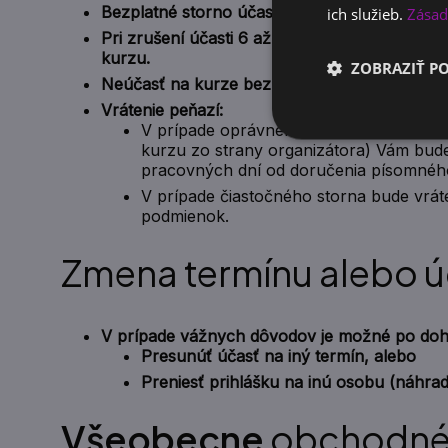
Bezplatné storno účasti je možné najneskôr 
ich služieb.
Zásad
Pri zrušení účasti 6 až 1 deň pred kurzom b
kurzu.
ZOBRAZIŤ P
Neúčasť na kurze bez oznámenia sa považuje
Vrátenie peňazí:
V prípade oprávneného storna (včasné z
kurzu zo strany organizátora) Vám bud
pracovných dní od doručenia písomného
V prípade čiastočného storna bude vrá
podmienok.
Zmena termínu alebo ú
V prípade vážnych dôvodov je možné po doh
Presunúť účasť na iný termín, alebo
Preniesť prihlášku na inú osobu (náhrad
Všeobecne
obchodné