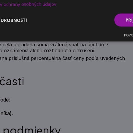
7 kalendárnych dní pred začiatkom kurzu.
y ochrany osobných údajov
ude účtovaný storno poplatok vo výške 50 % z ceny
ODROBNOSTI
PRI
 za záväznú objednávku – kurzovné sa nevracia.
POWE
rušenie, nedostatočný počet účastníkov, zrušenie
e celá uhradená suma vrátená späť na účet do 7
 oznámenia alebo rozhodnutia o zrušení.
tená príslušná percentuálna časť ceny podľa uvedených
časti
ode:
níka).
 podmienky