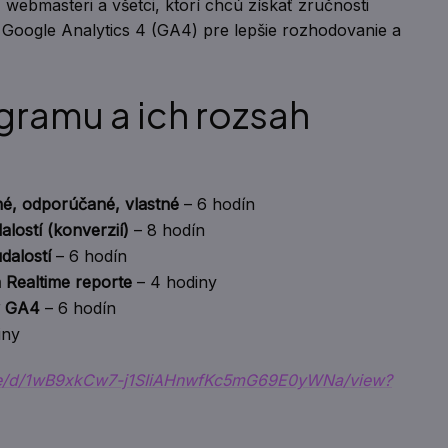
, webmasteri a všetci, ktorí chcú získať zručnosti
 Google Analytics 4 (GA4) pre lepšie rozhodovanie a
gramu a ich rozsah
né, odporúčané, vlastné
– 6 hodín
lostí (konverzií)
– 8 hodín
dalostí
– 6 hodín
a Realtime reporte
– 4 hodiny
v GA4
– 6 hodín
iny
file/d/1wB9xkCw7-j1SIiAHnwfKc5mG69E0yWNa/view?