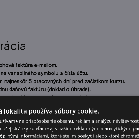
rácia
ohová faktúra e-mailom.
ne variabilného symbolu a čísla účtu.
 najneskôr 5 pracovných dní pred začiatkom kurzu.
adnu daňovú faktúru (doklad o úhrade).
vosti ani kartou na mieste sa neplatí.
dvoch splátkach.
 lokalita používa súbory cookie.
átenie peňazí
užívame na prispôsobenie obsahu, reklám a analýzu návštevnosti
ašej stránky zdieľame aj s našimi reklamnými a analytickými par
 inými informáciami, ktoré ste im poskytli alebo ktoré zhromažd