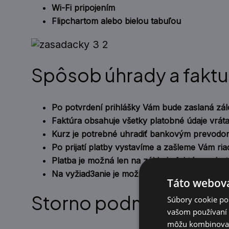
Wi-Fi pripojením
Flipchartom alebo bielou tabuľou
Spôsob úhrady a faktu
Po potvrdení prihlášky Vám bude zaslaná zál
Faktúra obsahuje všetky platobné údaje vráta
Kurz je potrebné uhradiť bankovým prevodom
Po prijatí platby vystavíme a zašleme Vám ri
Platba je možná len na základe faktúry, v hoto
Na vyžiad3anie je možné dohodnúť platbu v 
Táto webová
Storno podmienky a vr
Súbory cookie po
vašom používaní n
môžu kombinovať s