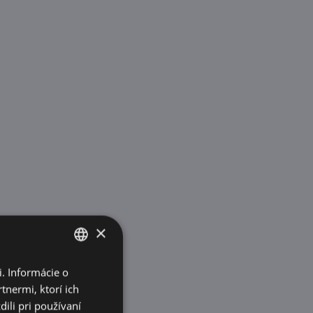
×
. Informácie o
SLOVAK
tnermi, ktorí ich
ENGLISH
ili pri používaní